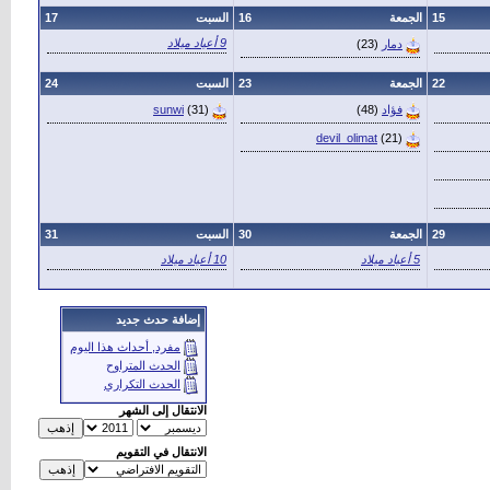
15
الجمعة
16
السبت
17
9 أعياد ميلاد
دمار
(23)
22
الجمعة
23
السبت
24
فؤاد
(48)
(31)
sunwi
devil_olimat
(21)
29
الجمعة
30
السبت
31
5 أعياد ميلاد
10 أعياد ميلاد
إضافة حدث جديد
مفرد, أحداث هذا اليوم
الحدث المتراوح
الحدث التكراري
الانتقال إلى الشهر
الانتقال في التقويم