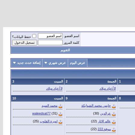
اسم العضو
حفظ البيانات؟
كلمة المرور
التقويم
عرض اليوم
عرض شهري
إضافة حدث جديد
1
الجمعة
2
السبت
3
8 أعياد ميلاد
9 أعياد ميلاد
8
الجمعة
9
السبت
10
حابس محمد الشوابكة
محمد السيد
عزالدين
(30)
(31)
waleedsat77
عالم الاثار
(22)
اميرة القلوب
(25)
موفق222
(22)