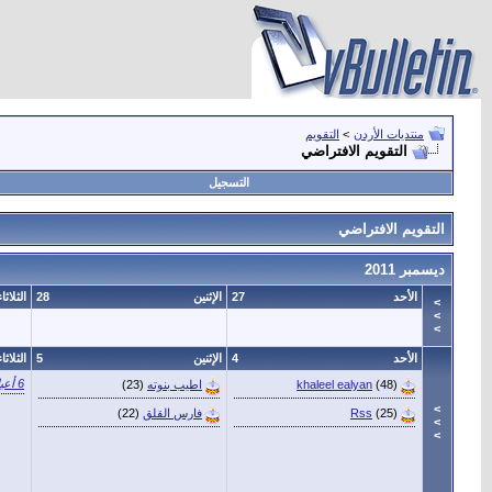
منتديات الأردن
>
التقويم
التقويم الافتراضي
التسجيل
التقويم الافتراضي
ديسمبر 2011
الأحد
27
الإثنين
28
الثلاثاء
>
>
>
الأحد
4
الإثنين
5
الثلاثاء
6 أعياد ميلاد
(48)
khaleel ealyan
اطيب بنوته
(23)
>
(25)
Rss
فارس القلق
(22)
>
>