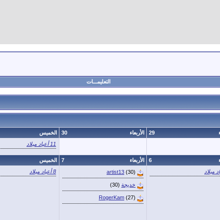
التعليمـــات
29
الأربعاء
30
الخميس
11 أعياد ميلاد
6
الأربعاء
7
الخميس
8 أعياد ميلاد
artist13
(30)
خديجة
(30)
RogerKam
(27)