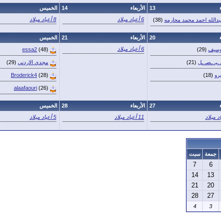
13
الأربعاء
14
الخميس
6 أعياد ميلاد
8 أعياد ميلاد
دالله احمد محمد محارمه
(38)
20
الأربعاء
21
الخميس
6 أعياد ميلاد
وسيف
(29)
(48)
essa2
 ـيـ ـصـ ـل
(21)
مجدي الاردني
(29)
رو
(18)
(28)
Broderick4
alaafaouri
(26)
27
الأربعاء
28
الخميس
11 أعياد ميلاد
5 أعياد ميلاد
جمعة
سبت
7
6
14
13
21
20
28
27
4
3