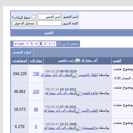
اسم العضو
حفظ البيانات؟
كلمة المرور
التقويم
صفحة 3 من 12
<
1
2
3
4
5
>
Last
»
أدوات المنتدى
آخر مشاركة
التقييم
مشاركات
المشاهدات
02:38 AM
06-06-2019
194,229
730
بواسطة
أطلال الياسمين
07:24 PM
10-14-2011
46,861
210
بواسطة
لؤلؤة العقبة
06:26 PM
07-15-2011
18,073
48
بواسطة
القلب الأسير
06:47 AM
10-21-2008
6,279
0
بواسطة
تبا للمستحيل