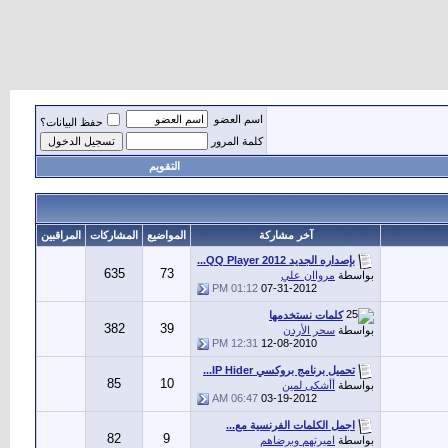
اسم العضو
حفظ البيانات؟
كلمة المرور
التقويم
آخر مشاركة
المواضيع
المشاركات
المراقبين
بإصداره الجديد QQ Player 2012...
635
73
بواسطة
مرواان علي
01:12 PM
07-31-2012
كلمات نستخدمها
382
39
بواسطة
سحر الأردن
12:31 PM
12-08-2010
تحميل برنامج بروكسي IP Hider...
85
10
بواسطة
أأشكى لمين
06:47 AM
03-19-2012
اجمل الكلمات الفرنسية مع...
82
9
بواسطة
اميرتهم وبرضاهم