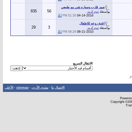
صور قارب وسياره شي مو طبيعي
835
56
بواسطة
توم كروز
01:30 PM
04-14-2016
اغنية روعه للاطفال
29
3
بواسطة
توم كروز
08:26 PM
08-21-2010
الانتقال السريع
.
الاتصال بنا
-
منتدى الأردن
-
sitemap
-
الأعلى
Powered 
Copyright ©200
Tran