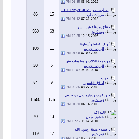
01:35 PM
03-01-2012
بإصداره الجديد QQ Player 2012...
86
15
بواسطة
مرواان علي
01:12 PM
07-31-2012
حقائق مذهلة عن النسر
560
68
بواسطة
توم كروز
10:25 AM
12-15-2016
أنواع القطط وأسعارها
108
11
بواسطة
الوردة الجورية
01:06 PM
07-09-2010
موسوعة الكلاب و معلومات عنها
20
5
بواسطة
الوردة الجورية
11:09 AM
07-10-2010
الحوت:
54
9
بواسطة
أطلال الياسمين
02:35 PM
08-27-2015
صور قارب وسياره شي مو طبيعي
1,550
175
بواسطة
توم كروز
01:30 PM
04-14-2016
الله اكبر
70
13
بواسطة
عاشق الأردن
11:26 PM
08-14-2010
يا طيبه - مدينة رسول الله
119
17
بواسطة
توم كروز
09:47 AM
06-13-2011