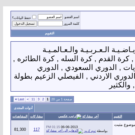
اسم العضو
حفظ البيانات؟
كلمة المرور
التقويم
ـاضـيـة الـعـربـيـة والـعـالمـيـة
, كرة القدم , كرة السله , كرة الطائره ,
يات , الدوري السعودي , الدوري
 الدوري الاردني , الفيصلي الزعيم بطولة
 والكثير
صفحة 1 من 20
1
2
3
11
>
Last
»
أدوات المنتدى
آخر مشاركة
التقييم
مشاركات
المشاهدات
01:15 PM
06-06-2013
81,300
117
بواسطة
توم كروز