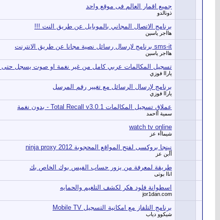
جميع اقمار العالم فى موقع واحد
ذونالدو
برنامج الاتصال المجاني بالموبايل عن طريق النت !!!
هااجر ياسين
sms-it برنامج لارسال رسائل نصية مجانا عن طريق الانترنت
هااجر ياسين
تسجيل المكالمات عربي كامل من غير نغمة او صوت يسجل حتى 10 ساعات
ياراا فوزي
برنامج لإرسال الرسائل مع تغيير رقم المرسل
ياراا فوزي
عملاق تسجيل المكالمات Total Recall v3.0.1 - بدون نغمة
سمية أاحمد
watch tv online
شيماأء عز
نينجا بروكسى لفتح المواقع المحجوبة ninja proxy 2012
أأبن عز
طريقة لمعرفة من يزور حساب الفيس بوك الخاص بك
اناا بوتى
اسطوانة فلود هكر لكشف التلغيم والحمايه
jor1dan.com
برنامج التلفاز مع امكانية التسجيل Mobile TV
شيكوو دياب