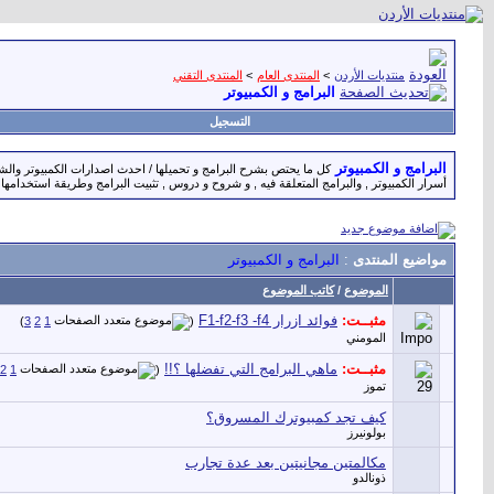
منتديات الأردن
>
المنتدى العام
>
المنتدى التقني
البرامج و الكمبيوتر
التسجيل
البرامج و الكمبيوتر
كل ما يحتص بشرح البرامج و تحميلها / احدث اصدارات الكمبيوتر والشرو
أسرار الكمبيوتر , والبرامج المتعلقة فيه , و شروح و دروس , تثبيت البرامج وطريقة استخدامها 
مواضيع المنتدى
:
البرامج و الكمبيوتر
الموضوع
/
كاتب الموضوع
مثبــت:
فوائد ازرار F1-f2-f3 -f4
‏
)
3
2
1
(
المومني
مثبــت:
ماهي البرامج التي تفضلها ؟!!
‏
2
1
(
تموز
كيف تجد كمبيوترك المسروق؟
بولونيرز
مكالمتين مجانيتين بعد عدة تجارب
ذونالدو