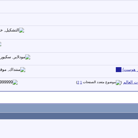
ور هوست) ██
‏
)
2
1
(