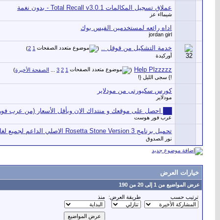
عملاق تسجيل المكالمات Total Recall v3.0.1 - بدون نغمة
شيمااء عز
اداه رائعه لمستخدمين الفيس بوك
jordan girl
خدمة التشكيل من قوقل ..
‏
)
2
1
(
أوركيدة
Help Plzzzzz
‏
(
1
2
3
...
الصفحة الأخيرة
)
!} سجى الليل {!
كورس سكيورتى من مودلاير
مودلاير
██ احصل على موقعك و منتداك الان وبأقل الأسعار (من عرب ف
عرب فور هوست
تحميل برنامج Rosetta Stone Version 3 الاصلي الداعم لجميع لغات العالم
نور الصدوق
خيارات العرض
عرض المواضيع من 1 إلى 20 من 190
ترتيب حسب
طريقة العرض:
منذ