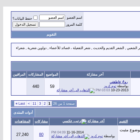
اسم العضو
حفظ البيانات؟
كلمة المرور
التقويم
 الشعبي , الشعر القديم والحديث , شعر التفعيلة ، قصائد للأعضاء , دواوين شعرية , شعراء
آخر مشاركة
المواضيع
المشاركات
المراقبين
روحُ عاطفتي
بواسطة
توم كروز
59
440
03:03 PM
10-23-2013
صفحة 1 من 26
1
2
3
11
>
Last
»
أدوات المنتدى
آخر مشاركة
التقييم
مشاركات
المشاهدات
04:09 PM
11-16-2014
27,240
80
بواسطة
توم كروز