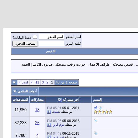
اسم العضو
حفظ البيانات؟
كلمة المرور
التقويم
, طرائف , قصص مضحكة , طرائف الاعضاء , حوادث واقعية مضحكه , صادوه , الكاميرا الخفيه
صفحة 1 من 40
1
2
3
11
>
Last
»
أدوات المنتدى
التقييم
آخر مشاركة
مشاركات
المشاهدات
05:01 PM
05-01-2011
11,950
18
بواسطة
بسنت
03:26 PM
05-08-2016
32,233
26
بواسطة
توم كروز
04:49 PM
06-11-2015
7,788
4
بواسطة
توم كروز