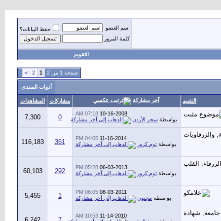
اسم العضو
حفظ البيانات؟
كلمة المرور
التقويم
صفحة 1 من 2
1
2
>
أدوات المنتدى
آخر مشاركة
التقييم
مشاركات
المشاهدات
07:18 AM
10-16-2008
7,300
0
بواسطة
سحر الأردن
04:05 PM
11-16-2014
116,183
361
بواسطة
توم كروز
05:28 PM
06-03-2013
60,103
292
بواسطة
توم كروز
06:05 PM
08-03-2011
5,455
1
بواسطة
مجنون
10:53 AM
11-14-2010
6,242
7