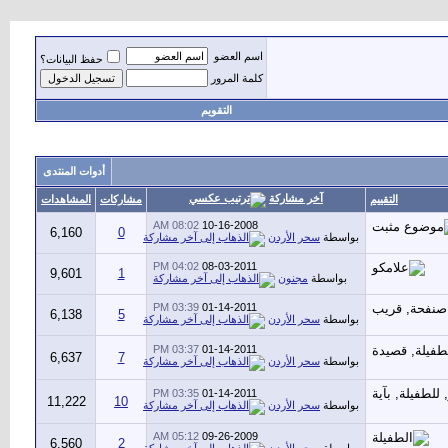
اسم العضو
حفظ البيانات؟
كلمة المرور
التقويم
أدوات المنتدى
آخر مشاركة
التقييم
مشاركات
المشاهدات
08:02 AM
10-16-2008
6,160
0
بواسطة
سحر الأردن
04:02 PM
08-03-2011
9,601
1
بواسطة
مجنون
03:39 PM
01-14-2011
6,138
5
بواسطة
سحر الأردن
03:37 PM
01-14-2011
6,637
7
بواسطة
سحر الأردن
03:35 PM
01-14-2011
11,222
10
بواسطة
سحر الأردن
05:12 AM
09-26-2009
6,560
2