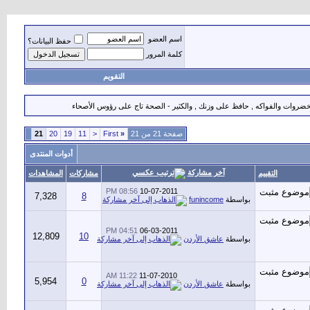
اسم العضو
حفظ البيانات؟
كلمة المرور
التقويم
الخضروات والفواكه , حافظ على وزنك , والكثير - الصحة تاج على رؤوس الأصحاء
صفحة 21 من 21
«
First
<
11
19
20
21
أدوات المنتدى
آخر مشاركة
التقييم
مشاركات
المشاهدات
08:56 PM
10-07-2011
7,328
8
بواسطة
funincome
04:51 PM
06-03-2011
12,809
10
بواسطة
عاشق الأردن
11:22 AM
11-07-2010
5,954
0
بواسطة
عاشق الأردن