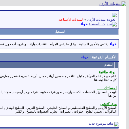
منتديات الأردن
>
المنتديات الأجتماعيه
حواء
التسجيل
حواء
يختـص بالأمـور النسائية... وكـل ما يخص المرأه... انتقادات وآراء .. وطروحـآت حول قضاي
الأقسام الفرعية
:
حواء
المنتدى
انوثة طاغية
عالم حواء , عالم المرأة , مكياج , اناقه , مصممين أزياء , جمال , أزياء , تسريحة شعر , معار
كل ما تحتاجينه هنا
لمساتك .....
البيت , المطابخ , الحمامات , اكسسوارات , صور غرف مكتبيه , غرف نوم , أرضيات , سجاد , لو
من هنا
ماي كتشن
المطبخ الأردني و المطبخ الفلسطيني و المطبخ الخليجي , المطبخ العربي , المطبخ الهندي , الم
المأكولات , تعلمي الطبخ , حلويات , عصيرات , تجارب العضوات بالمطبخ , والكثير