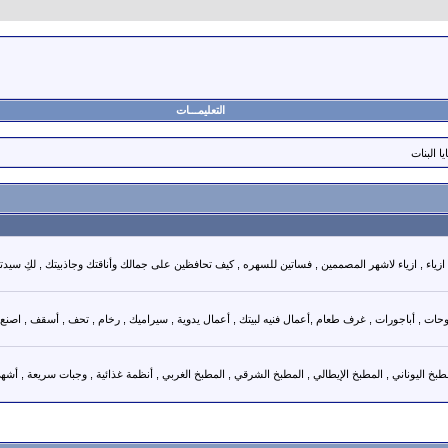
التعليمـــات
ا البنات
ض ازياء , ازياء لاشهر المصممين , فساتين للسهره , كيف تحافظين على جمالك وأناقتك وجاذبيتك , لكِ سيدت
حات , أباجورات , غرف طعام ,أعمال فنيه لبيتك , أعمال يدوية , سيراميك , رخام , تحف , أسقف , اصنع 
طبخ اليوناني , المطبخ الإيطالي , المطبخ الشرقي , المطبخ الغربي , أنظمة غذائية , وجبات سريعة , أشه