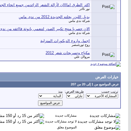
اكثر الطرق اماااان لأزالة الشعر الزائدمن جميع انحاء الج
نور ناادر
بديل الليزر بحلته الجديدة 2012 من ندى ماس
شركة ندى ماس
الان حصريا منتج تكبير الصدر لتنعمي بانوثة فاائقه من ند
شركة ندى ماس
اجمل واروع الديكورات المنزلية
روح ثورةمصر
مكياج وتسريحات شعر 2012
مرواان علي
خيارات العرض
عرض المواضيع من 1 إلى 20 من 207
ترتيب حسب
طريقة العرض:
منذ
مشاركات جديدة
لا توجد مشاركات جديدة
الموضوع مغلق