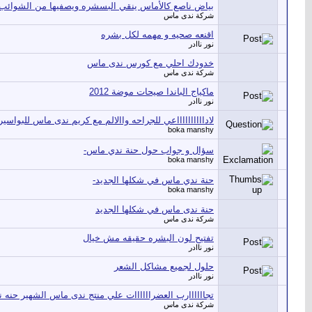
بياض ناصع كالأماس ينقي البسشره ويصفيها من الشوائ
شركة ندى ماس
اقنعه صحيه و مهمه لكل بشره
نور ناادر
خدودك احلي مع كورس ندى ماس
شركة ندى ماس
ماكياج الباندا صيحات موضة 2012
نور ناادر
لادااااااااااعي للجراحه واالالم مع كريم ندى ماس للبواسير
boka manshy
سؤال و جواب حول حنة ندي ماس-
boka manshy
حنة ندي ماس في شكلها الجديد-
boka manshy
حنة ندى ماس في شكلها الجديد
شركة ندى ماس
تفتيح لون البشره حقيقه مش خيال
نور ناادر
حلول لجميع مشاكل الشعر
نور ناادر
تجاااااارب العضراااااات علي منتج ندى ماس الشهير حنه
شركة ندى ماس