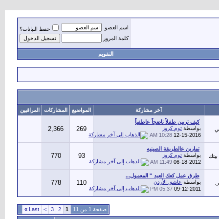
اسم العضو
حفظ البيانات؟
كلمة المرور
التقويم
آخر مشاركة
المواضيع
المشاركات
المراقبين
كيف تربين طفلاً ناضجاً عاطفياً
بواسطة
توم كروز
269
2,366
ي
10:28 AM
12-15-2016
تمارين عالطريقة الصينيه
بواسطة
توم كروز
93
770
بيتك
11:49 AM
06-18-2012
طرق عمل كعك العيد '' المعمول...
بواسطة
عاشق الأردن
110
778
ى
05:37 PM
09-12-2011
صفحة 1 من 11
1
2
3
>
Last
»