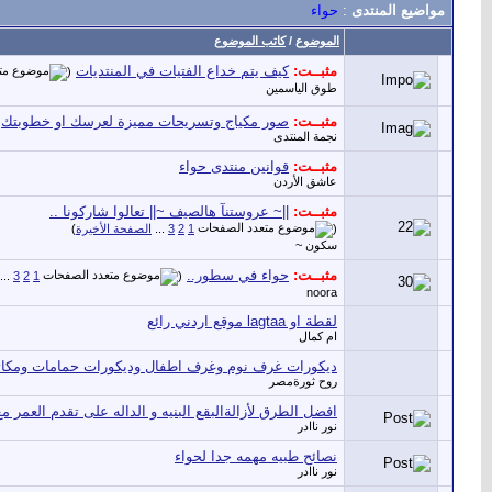
مواضيع المنتدى
:
حواء
الموضوع
/
كاتب الموضوع
مثبــت:
كيف يتم خداع الفتيات في المنتديات
‏
(
طوق الياسمين
مثبــت:
صور مكياج وتسريحات مميزة لعرسك او خطوبتك
نجمة المنتدى
مثبــت:
قوانين منتدى حواء
عاشق الأردن
مثبــت:
||~ عروستنآ هالصيف ~|| تعالوا شاركونا ..
(
1
2
3
...
الصفحة الأخيرة
)
سكون ~
مثبــت:
حواء في سطور..
‏
...
3
2
1
(
noora
لقطة او lagtaa موقع اردني رائع
ام كمال
ديكورات غرف نوم وغرف اطفال وديكورات حمامات ومكا
روح ثورةمصر
افضل الطرق لأزالةالبقع البنيه و الداله على تقدم العمر 
نور ناادر
نصائح طبيه مهمه جدا لحواء
نور ناادر