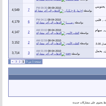
09:35 PM
08-09-2010
4,549
7
بواسطة
اج’ـمل & ح’ـكَــآيہَ
04:11 PM
08-04-2010
4,179
6
بواسطة
ريمــــــا
03:02 AM
08-04-2010
4,147
2
بواسطة
القلب الأسير
02:59 AM
08-04-2010
3,152
2
بواسطة
القلب الأسير
01:09 AM
08-04-2010
3,714
3
بواسطة
sam
صفحة 1 من 3
1
2
3
>
 يحتوي على مشاركات جديدة