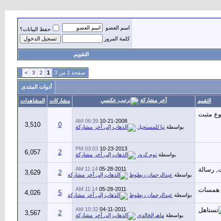
اسم العضو
حفظ البيانات؟
كلمة المرور
التقويم
صفحة 1 من 3
1
2
3
>
أدوات المنتدى
آخر مشاركة
التقييم
مشاركات
المشاهدات
06:39 AM
10-21-2008
3,510
0
بواسطة
تبا للمستحيل
03:03 PM
10-23-2013
6,057
2
بواسطة
توم كروز
11:14 AM
05-28-2011
3,629
2
بواسطة
عبدالرحمان زيطوط
11:14 AM
05-28-2011
4,026
5
بواسطة
عبدالرحمان زيطوط
10:32 AM
04-11-2011
3,567
2
بواسطة
ماهرالخالدي