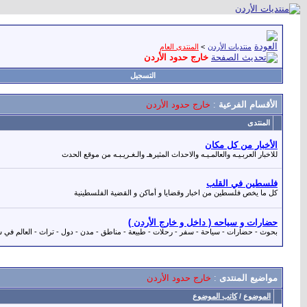
منتديات الأردن
>
المنتدى العام
خارج حدود الأردن
التسجيل
الأقسام الفرعية
:
خارج حدود الأردن
المنتدى
الأخبار من كل مكان
للاخبار العربـيـه والعالمـيـه والاحداث المثيرهـ والـغـريـبـه من موقع الحدث
فلسطين في القلب
كل ما يخص فلسطين من اخبار وقضايا و أماكن و القضية الفلسطينية
حضارات و سياحه ( داخل و خارج الأردن )
بحوث - حضارات - سياحة - سفر - رحلات - طبيعة - مناطق - مدن - دول - تراث - العالم في شا
مواضيع المنتدى
:
خارج حدود الأردن
الموضوع
/
كاتب الموضوع