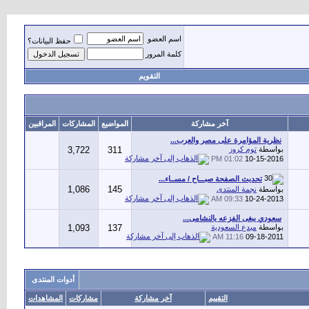
اسم العضو
حفظ البيانات؟
كلمة المرور
التقويم
آخر مشاركة
المواضيع
المشاركات
المراقبين
نظرية المؤامرة على مصر والعرب...
بواسطة
توم كروز
311
3,722
01:02 PM
10-15-2016
تحديث الصفحة صبـــاح / مســاء...
1,086
145
بواسطة
نجمة المنتدى
09:33 AM
10-24-2013
سعودي يبغى الفزعه يالنشامى...
بواسطة
مبدع السعودية
137
1,093
11:16 AM
09-18-2011
أدوات المنتدى
التقييم
آخر مشاركة
مشاركات
المشاهدات