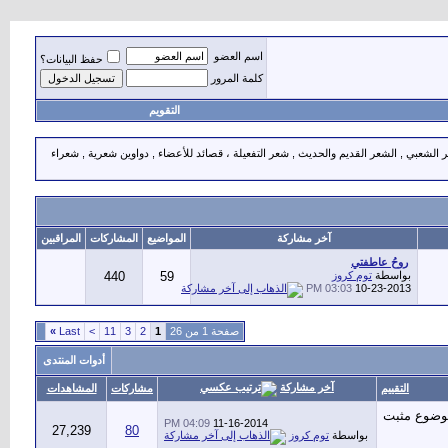
اسم العضو
حفظ البيانات؟
كلمة المرور
التقويم
 الشعبي , الشعر القديم والحديث , شعر التفعيلة ، قصائد للأعضاء , دواوين شعرية , شعراء
آخر مشاركة
المواضيع
المشاركات
المراقبين
روحُ عاطفتي
بواسطة
توم كروز
59
440
03:03 PM
10-23-2013
صفحة 1 من 26
1
2
3
11
>
Last
»
أدوات المنتدى
آخر مشاركة
التقييم
مشاركات
المشاهدات
04:09 PM
11-16-2014
27,239
80
بواسطة
توم كروز