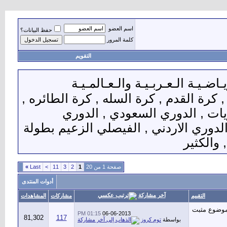
اسم العضو
حفظ البيانات؟
كلمة المرور
التقويم
ـاضـيـة الـعـربـيـة والـعـالمـيـة
, كرة القدم , كرة السله , كرة الطائره ,
يات , الدوري السعودي , الدوري
 الدوري الاردني , الفيصلي الزعيم بطولة
 والكثير
صفحة 1 من 20
1
2
3
11
>
Last
»
أدوات المنتدى
آخر مشاركة
التقييم
مشاركات
المشاهدات
01:15 PM
06-06-2013
81,302
117
بواسطة
توم كروز