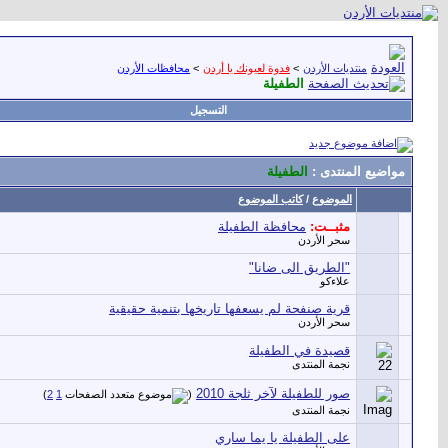
منتديات الأردن
>
فدوة لعيونك يا أردن
>
محافظات الأردن
الطفيلة
التسجيل
مواضيع المنتدى
:
الطفيلة
الموضوع
/
كاتب الموضوع
مثبــت:
محافظة الطفيلة
سحر الأردن
"الطريق الى ضانا"
علاءكو
قرية صنفحة لم يسعفها تاريخها بتنمية حقيقية
سحر الأردن
قصيدة في الطفيلة
نجمة المنتدى
صور للطفيلة لآخر ثلجة 2010
‏
)
2
1
(
نجمة المنتدى
على الطفيلة يا يما ساري