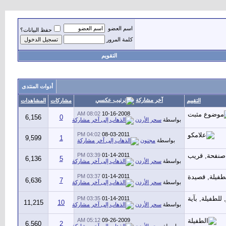
اسم العضو
حفظ البيانات؟
كلمة المرور
التقويم
أدوات المنتدى
آخر مشاركة
التقييم
مشاركات
المشاهدات
08:02 AM
10-16-2008
6,156
0
بواسطة
سحر الأردن
04:02 PM
08-03-2011
9,599
1
بواسطة
مجنون
03:39 PM
01-14-2011
6,136
5
بواسطة
سحر الأردن
03:37 PM
01-14-2011
6,636
7
بواسطة
سحر الأردن
03:35 PM
01-14-2011
11,215
10
بواسطة
سحر الأردن
05:12 AM
09-26-2009
6,560
2