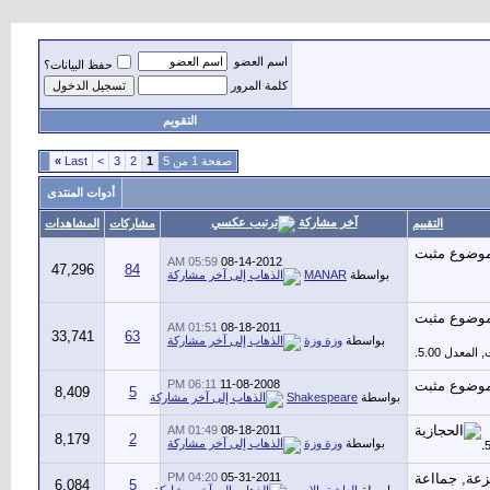
اسم العضو
حفظ البيانات؟
كلمة المرور
التقويم
صفحة 1 من 5
1
2
3
>
Last
»
أدوات المنتدى
آخر مشاركة
التقييم
مشاركات
المشاهدات
05:59 AM
08-14-2012
47,296
84
بواسطة
MANAR
01:51 AM
08-18-2011
33,741
63
بواسطة
وزة وزة
06:11 PM
11-08-2008
8,409
5
بواسطة
Shakespeare
01:49 AM
08-18-2011
8,179
2
بواسطة
وزة وزة
04:20 PM
05-31-2011
6,084
5