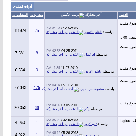
أدوات المنتدى
آخر مشاركة
التقييم
مشاركات
المشاهدات
01:54 AM
01-15-2012
18,924
25
بواسطة
القلب الأسير
02:58 PM
04-25-2011
7,581
8
بواسطة
ام كمال
11:35 AM
11-07-2010
6,554
0
بواسطة
عاشق الأردن
04:04 PM
05-11-2010
77,343
175
بواسطة
مجنونة بس أمورة
04:02 PM
03-05-2010
20,053
36
بواسطة
زاكو
05:26 PM
04-16-2014
4,960
1
بواسطة
توم كروز
08:12 PM
05-26-2013
4,922
1