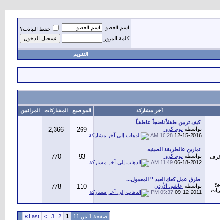
اسم العضو
حفظ البيانات؟
كلمة المرور
التقويم
آخر مشاركة
المواضيع
المشاركات
المراقبين
كيف تربين طفلاً ناضجاً عاطفياً
بواسطة
توم كروز
269
2,366
10:28 AM
12-15-2016
تمارين عالطريقة الصينيه
بواسطة
توم كروز
93
770
 غرف
11:49 AM
06-18-2012
طرق عمل كعك العيد '' المعمول...
بخ
بواسطة
عاشق الأردن
110
778
ويات
05:37 PM
09-12-2011
صفحة 1 من 11
1
2
3
>
Last
»