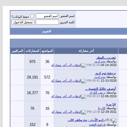
اسم العضو
حفظ البيانات؟
كلمة المرور
التقويم
آخر مشاركة
المواضيع
المشاركات
المراقبين
تشرين....المطر
بواسطة
توم كروز
36
975
01:26 PM
04-14-2016
دردشة توم كروز
بواسطة
توم كروز
572
29,191
09:42 PM
12-13-2018
أوصـف حالتكـ النفسية ...
بواسطة
برنس الكرك
76
16,377
03:24 PM
12-06-2016
14 مرة
بواسطة
كاترينا
16
76
12:08 PM
12-29-2011
راديو الأردن - بث مباشر 24...
152
9
بواسطة
فراشة العقبه