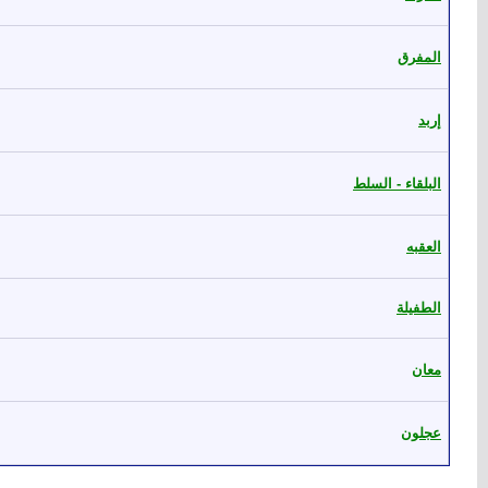
المفرق
إربد
البلقاء - السلط
العقبه
الطفيلة
معان
عجلون