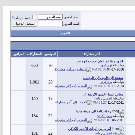
اسم العضو
حفظ البيانات؟
كلمة المرور
التقويم
آخر مشاركة
المواضيع
المشاركات
المراقبين
اشهر مطاعم عمان حسب الوجبات
بواسطة
توم كروز
70
650
01:30 PM
04-14-2016
صفحة الزرقاوية والزرقاويات...
بواسطة
توم كروز
28
1,061
04:05 PM
11-16-2014
معاني اسماء المدن الاردنية (...
بواسطة
لصمتي روايه
17
140
09:27 PM
11-17-2011
رحلة رائعة الى مدينة مادبا
134
22
بواسطة
سحر الأردن
03:25 PM
01-06-2011
أثواب من التراث الأردني الكركي
181
22
بواسطة
لصمتي روايه