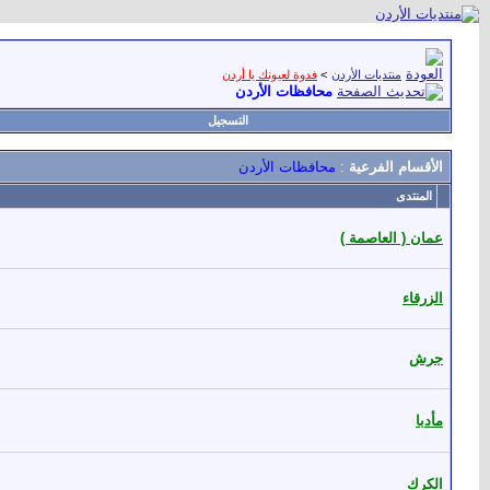
منتديات الأردن
>
فدوة لعيونك يا أردن
محافظات الأردن
التسجيل
الأقسام الفرعية
:
محافظات الأردن
المنتدى
عمان ( العاصمة )
الزرقاء
جرش
مأدبا
الكرك