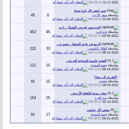
09:31 PM
11-17-2011
صور لبعض اثار بلدة صبحا
45
8
بواسطة
سحر الأردن
03:51 PM
01-06-2011
اليوم صور لعروس الشمال .. اربد
452
45
بواسطة
توم كروز
02:45 PM
03-05-2012
الربيع في وادي السلط .. تصوري...
222
33
بواسطة
أطلال الياسمين
10:18 AM
08-12-2015
العقبة عاصمة للسياحة العربية...
121
15
بواسطة
نجمة المنتدى
11:23 PM
08-14-2010
"الطريق الى ضانا"
بواسطة
مجنون
15
91
04:02 PM
08-03-2011
معان مدينة للثقافة الأردنية...
154
25
بواسطة
ندى الورد
05:42 PM
02-13-2011
متحف آثار عجلون
91
17
بواسطة
نجمة المنتدى
08:50 PM
09-21-2010