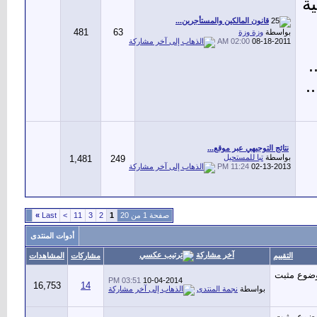
ية
قانون المالكين والمستأجرين...
481
63
بواسطة
وزة وزة
02:00 AM
08-18-2011
.
.
نتائج التوجيهي عبر موقع...
بواسطة
تبا للمستحيل
1,481
249
11:24 PM
02-13-2013
صفحة 1 من 20
1
2
3
11
>
Last
»
أدوات المنتدى
آخر مشاركة
التقييم
مشاركات
المشاهدات
03:51 PM
10-04-2014
16,753
14
بواسطة
نجمة المنتدى