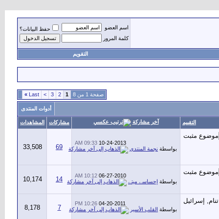
اسم العضو
حفظ البيانات؟
كلمة المرور
التقويم
صفحة 1 من 8
1
2
3
>
Last
»
أدوات المنتدى
آخر مشاركة
التقييم
مشاركات
المشاهدات
09:33 AM
10-24-2013
33,508
69
بواسطة
نجمة المنتدى
10:12 AM
06-27-2010
10,174
14
بواسطة
إحساسے ميتے
10:26 PM
04-20-2011
8,178
7
بواسطة
القلب الأسير