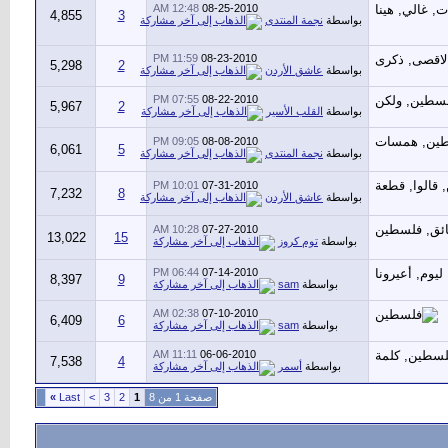
12:48 AM
08-25-2010
4,855
3
بواسطة
نجمة المنتدى
11:59 PM
08-23-2010
5,298
2
بواسطة
عاشق الأردن
07:55 PM
08-22-2010
5,967
2
بواسطة
القلب الأسير
09:05 PM
08-08-2010
6,061
5
بواسطة
نجمة المنتدى
10:01 PM
07-31-2010
7,232
8
بواسطة
عاشق الأردن
10:28 AM
07-27-2010
13,022
15
بواسطة
توم كروز
06:44 PM
07-14-2010
8,397
9
بواسطة
sam
02:38 AM
07-10-2010
6,409
6
بواسطة
sam
11:11 AM
06-06-2010
7,538
4
بواسطة
أسمر
صفحة 1 من 8
1
2
3
>
Last
»