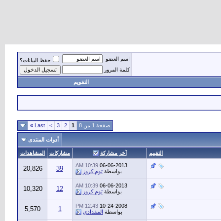
اسم العضو
حفظ البيانات؟
كلمة المرور
التقويم
صفحة 1 من 8
1
2
3
>
Last
»
أدوات المنتدى
التقييم
آخر مشاركة
مشاركات
المشاهدات
10:39 AM
06-06-2013
20,826
39
بواسطة
توم كروز
10:39 AM
06-06-2013
10,320
12
بواسطة
توم كروز
12:43 PM
10-24-2008
5,570
1
بواسطة
المقدادي