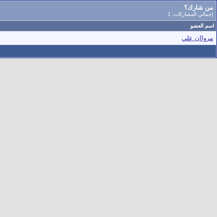
من شارك؟
إجمالي المشاركات: 1
اسم العضو
مرواان علي