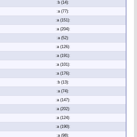
:b (14):
:a (77):
:a (151):
:a (204):
:a (52):
:a (126):
:a (191):
:a (101):
:a (176):
:b (13):
:a (74):
:a (147):
:a (202):
:a (124):
:a (190):
:a (98):