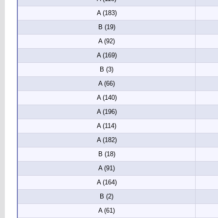
A (183)
B (19)
A (92)
A (169)
B (3)
A (66)
A (140)
A (196)
A (114)
A (182)
B (18)
A (91)
A (164)
B (2)
A (61)