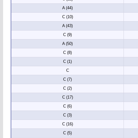
A (44)
C (10)
A (43)
C (9)
A (50)
C (8)
C (1)
C
C (7)
C (2)
C (17)
C (6)
C (3)
C (16)
C (5)