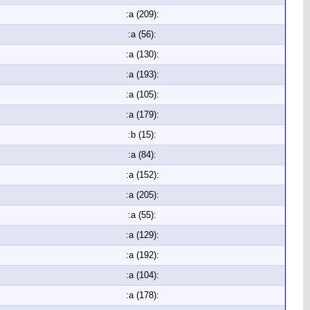
:a (209):
:a (56):
:a (130):
:a (193):
:a (105):
:a (179):
:b (15):
:a (84):
:a (152):
:a (205):
:a (55):
:a (129):
:a (192):
:a (104):
:a (178):