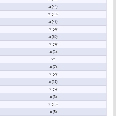
:a (44):
:c (10):
:a (43):
:c (9):
:a (50):
:c (8):
:c (1):
:c:
:c (7):
:c (2):
:c (17):
:c (6):
:c (3):
:c (16):
:c (5):