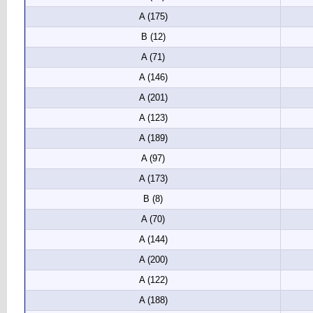
A (175)
B (12)
A (71)
A (146)
A (201)
A (123)
A (189)
A (97)
A (173)
B (8)
A (70)
A (144)
A (200)
A (122)
A (188)