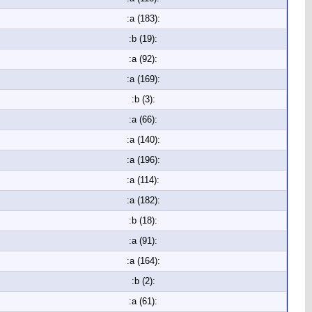
:a (183):
:b (19):
:a (92):
:a (169):
:b (3):
:a (66):
:a (140):
:a (196):
:a (114):
:a (182):
:b (18):
:a (91):
:a (164):
:b (2):
:a (61):