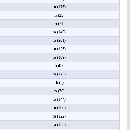
:a (175):
:b (12):
:a (71):
:a (146):
:a (201):
:a (123):
:a (189):
:a (97):
:a (173):
:b (8):
:a (70):
:a (144):
:a (200):
:a (122):
:a (188):