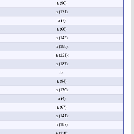
:a (96):
:a (171):
:b (7):
:a (68):
:a (142):
:a (198):
:a (121):
:a (187):
:b:
:a (94):
:a (170):
:b (4):
:a (67):
:a (141):
:a (197):
:a (118):