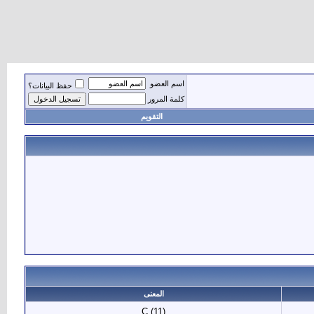
اسم العضو
حفظ البيانات؟
كلمة المرور
التقويم
المعنى
C (11)