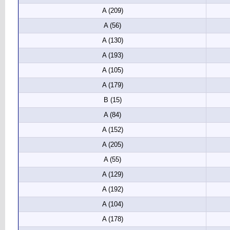
A (209)
A (56)
A (130)
A (193)
A (105)
A (179)
B (15)
A (84)
A (152)
A (205)
A (55)
A (129)
A (192)
A (104)
A (178)