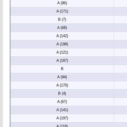
A (96)
A (171)
B (7)
A (68)
A (142)
A (198)
A (121)
A (187)
B
A (94)
A (170)
B (4)
A (67)
A (141)
A (197)
A (118)