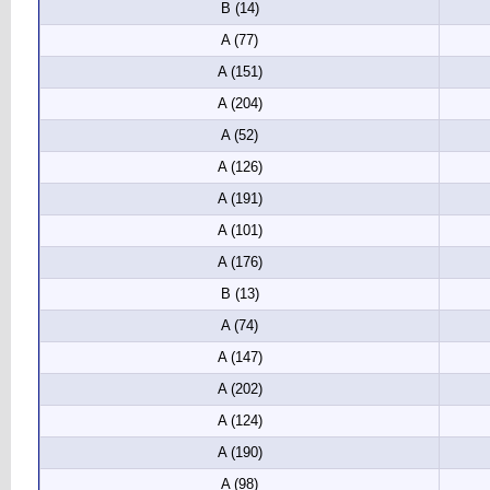
B (14)
A (77)
A (151)
A (204)
A (52)
A (126)
A (191)
A (101)
A (176)
B (13)
A (74)
A (147)
A (202)
A (124)
A (190)
A (98)