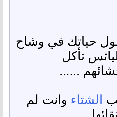
ٌ طول حياتك في وشاح
يائس تأكل
ائهم ......
ب
الشتاء
وانت لم
قائها