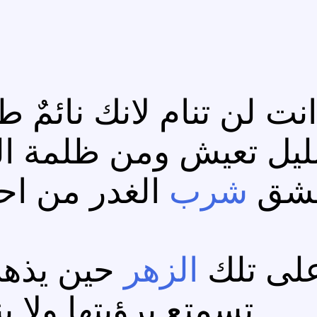
 انت لن تنام لانك نائم
ليل تعيش ومن ظلمة ال
شق
شرب
الغدر من احش
لى تلك
الزهر
حين يذه
تسمتع برؤيتها ولا بن