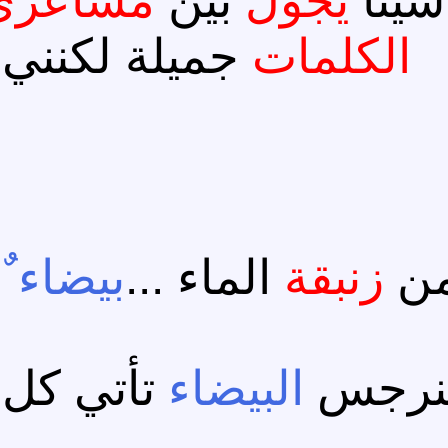
يئاً
يجول
بين
مشاعر
الكلمات
جميلة لكنني
من
زنبقة
الماء ...
بيضاء
ٌ
لنرجس
البيضاء
تأتي كل