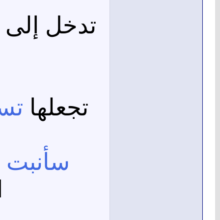
تدخل إلى 
تجعلها
تس
سأنبت
ف
ا