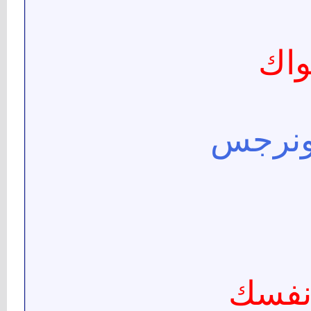
واك
ونرجس
 نفسك