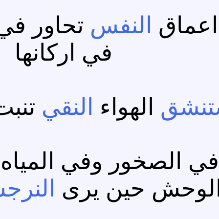
اعماق
النفس
تحاور في 
في اركانها
تنشق
الهواء
النقي
تنبت
ي الصخور وفي الميا
لوحش حين يرى
النرج