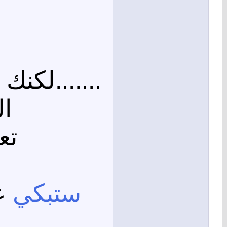
.......لكنك
ال
تع
ستبكي
ع