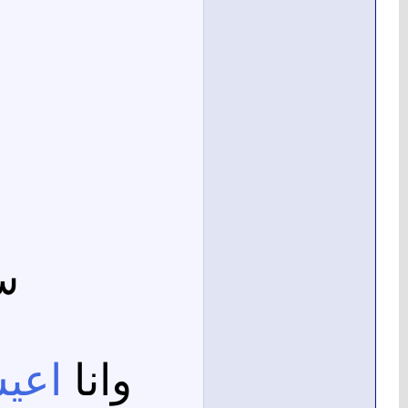
س
وانا
اعي