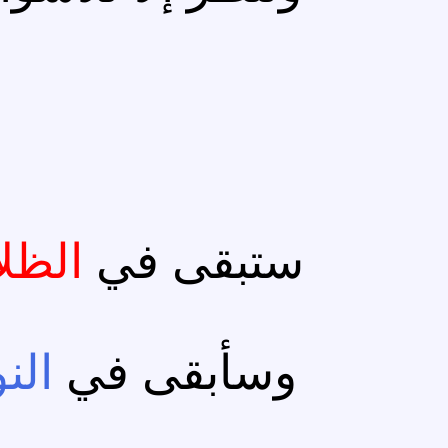
ستبقى في
الظل
وسأبقى في
الن