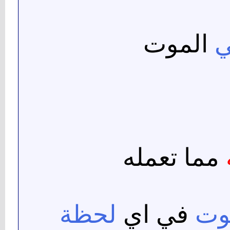
ي
الموت
مما تعمله
وت
في اي
لحظة