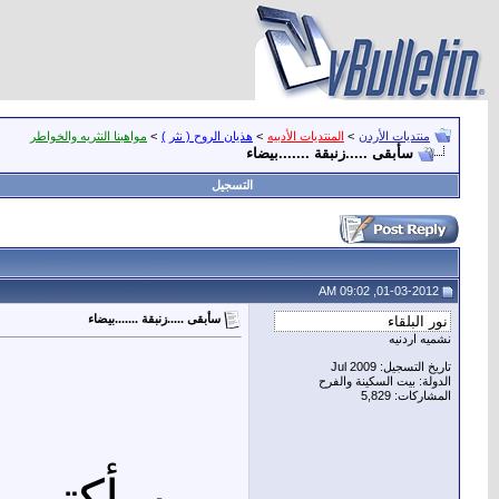
منتديات الأردن
>
المنتديات الأدبيه
>
هذيان الروح ( نثر )
>
مواهبنا النثريه والخواطر
سأبقى .....زنبقة .......بيضاء
التسجيل
01-03-2012, 09:02 AM
سأبقى .....زنبقة .......بيضاء
نشميه اردنيه
تاريخ التسجيل: Jul 2009
الدولة: بيت السكينة والفرح
المشاركات: 5,829