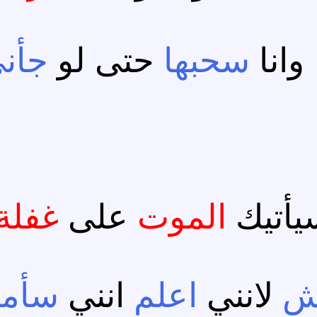
وانا
سحبها
حتى لو
جأن
يأتيك
الموت
على
غفلة
ش
لانني
اعلم
انني
سأم