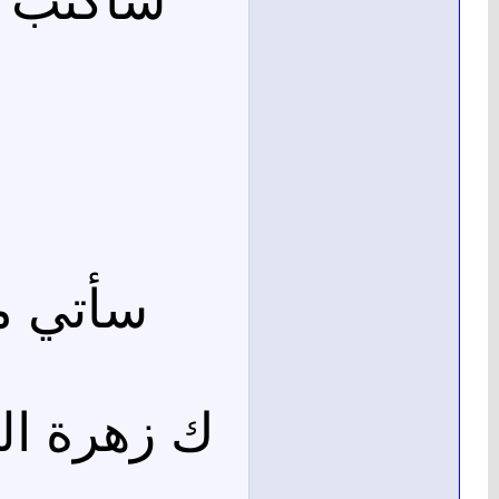
سأكتب ش
سأتي 
ك زهرة ا