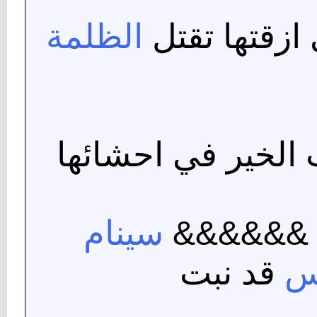
ازقتها تقتل
الظلمة
 الخير في احشائها
ه &&&&&&
سينام
س
قد نبت