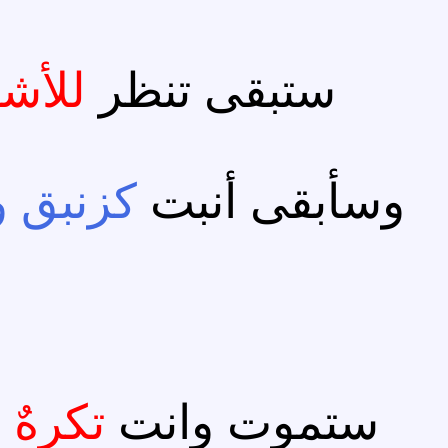
ستبقى تنظر
للأش
وسأبقى أنبت
كزنبق 
ستموت وانت
تكرهٌ