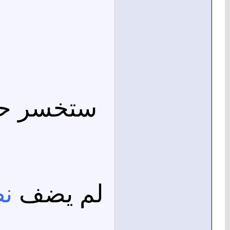
ستخسر حينه
لم يضف
نظ