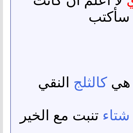
ي
لا اعلم ان كانت
 سأكتب
 هي
كالثلج
النقي
شتاء
تنبت مع الخير