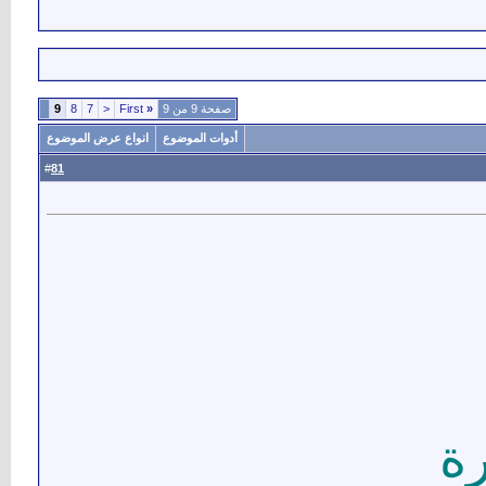
صفحة 9 من 9
«
First
<
7
8
9
أدوات الموضوع
انواع عرض الموضوع
81
#
ة