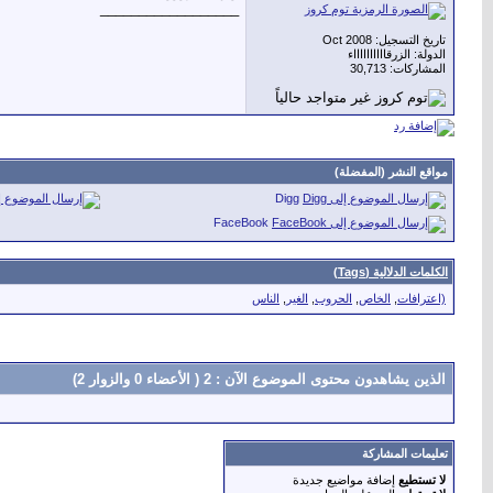
__________________
تاريخ التسجيل: Oct 2008
الدولة: الزرقااااااااااء
المشاركات: 30,713
مواقع النشر (المفضلة)
Digg
FaceBook
الكلمات الدلالية (Tags)
(اعترافات
,
الخاص
,
الحروب
,
الغير
,
الناس
الذين يشاهدون محتوى الموضوع الآن : 2
( الأعضاء 0 والزوار 2)
تعليمات المشاركة
لا تستطيع
إضافة مواضيع جديدة