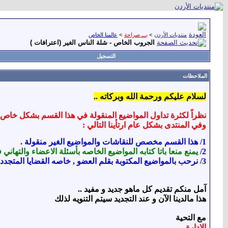
منتديات الأردن
>
بـــ صراحة
>
عالمنا الخاص
الجروب الخاص - شلة الناس الغير (اعترافات )
التسجيل
الملاحظات
لسلام عليكم ورحمة الله وبركاته ..
نظراً لكثرة تداول المواضيع المنقولة في هذا القسم بشكل خاص
وفي المنتدى بشكل عام ارتأينا التالي :
1/
هذا القسم مخصص للنقاشات
والمواضيع الغير منقولة .
2
/
يمنع منعا باتا كتابه المواضيع الخاصه بأسئلة الاعضاء والتهان
3
/
نرحب
بالمواضيع المكتوبة بقلم العضو ,
خاصه
ال
قضايا
ال
متجددة
آمل منكم تقديم كل ماهو جديد و مفيد ..
هذا مالدينا الآن و عند التجديد سيتم التنويه لذلك
مع التحية
الإدارة