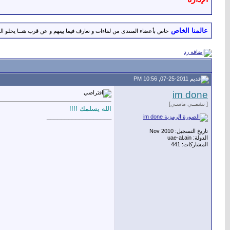
عالمنا الخاص
خاص بأعضاء المنتدى من لقاءات و تعارف فيما بينهم و عن قرب هنــا يحلو اللق
07-25-2011, 10:56 PM
im done
[ نشمــي ماسـي]
الله يسلمك !!!!
__________________
تاريخ التسجيل: Nov 2010
الدولة: uae-al.ain
المشاركات: 441