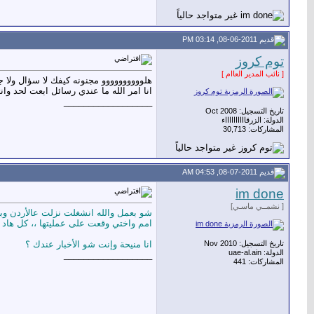
08-06-2011, 03:14 PM
توم كروز
[ نائب المدير العاام ]
هلوووووووووو مجنونه كيفك لا سؤال ولا 
انا امر الله ما عندي رسائل ابعت لحد وان
__________________
تاريخ التسجيل: Oct 2008
الدولة: الزرقااااااااااء
المشاركات: 30,713
08-07-2011, 04:53 AM
im done
[ نشمــي ماسـي]
شو بعمل والله انشغلت نزلت عالأردن وب
امم واختي وقعت على عمليتها ،، كل هاد
تاريخ التسجيل: Nov 2010
انا منيحة وإنت شو الأخبار عندك ؟
الدولة: uae-al.ain
__________________
المشاركات: 441