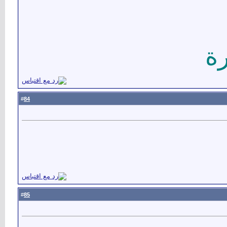
ة
84
#
85
#