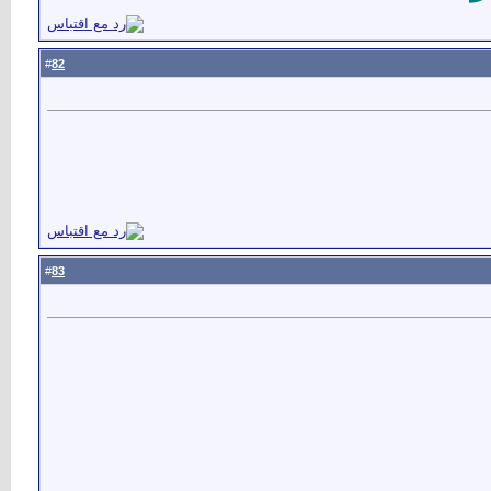
82
#
83
#