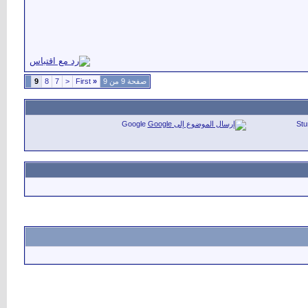
صفحة 9 من 9
«
First
<
7
8
9
Google
St