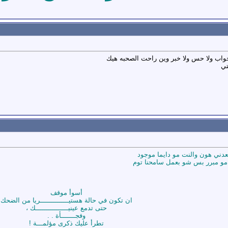
جواب ولا حس ولا خبر وين راحت الصحبه هيك
تي
عدني هون والنت مو دايما موجود
 مو مبرر بس شو بعمل سامحنا توم
أسوأ موقف
ان تكون في حالة هستيــــــــــــــريا من الضحك
حتى تدمع عينيــــــــــــــــك ،
وفجـــــــأة . .
تطرأ عليك ذكرى مؤلمـــة !