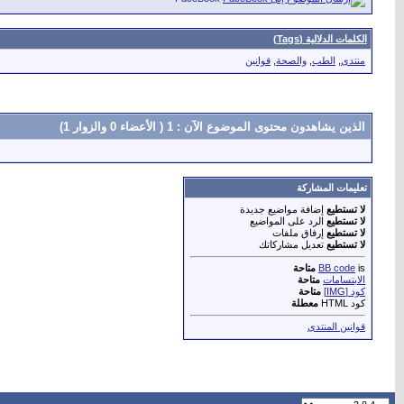
الكلمات الدلالية (Tags)
منتدى
,
الطب
,
والصحة
,
قوانين
الذين يشاهدون محتوى الموضوع الآن : 1
( الأعضاء 0 والزوار 1)
تعليمات المشاركة
لا تستطيع
إضافة مواضيع جديدة
لا تستطيع
الرد على المواضيع
لا تستطيع
إرفاق ملفات
لا تستطيع
تعديل مشاركاتك
is
BB code
متاحة
الابتسامات
متاحة
كود [IMG]
متاحة
كود HTML
معطلة
قوانين المنتدى