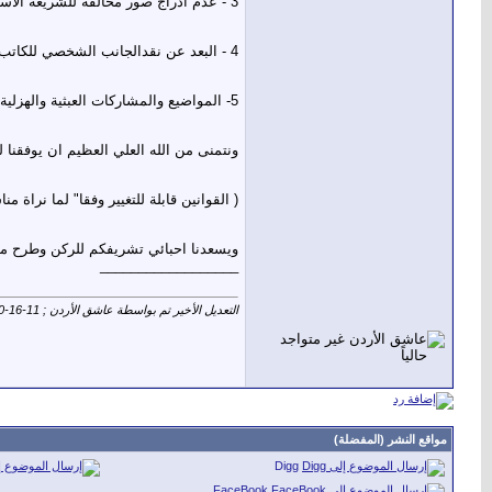
3 - عدم ادراج صور مخالفة للشريعه الاسلاميه او مخالفة لقوانين المنتدى كصور النسـاء او صور مخله بالآداب العامة او صور لا تتعلق بالقسم وغير ذلك سيتم حذفها او نقلها .
4 -
البعد عن نقدالجانب الشخصي للكاتب
5-
المواضيع والمشاركات العبثية والهزلي
ونتمنى من الله العلي العظيم ان يوفقنا ل
( القوانين قابلة للتغيير وفقا" لما نراة مناس
ويسعدنا احبائي تشريفكم للركن وطرح موا
__________________
التعديل الأخير تم بواسطة عاشق الأردن ; 11-16-2010 الساعة
مواقع النشر (المفضلة)
Digg
FaceBook