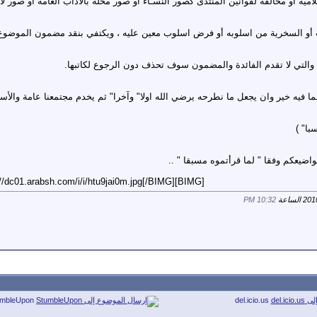
 أو السخرية من اسلوبه أو فرض اسلوب معين عليه ، ويكتفي بنقد مضمون الموضوع
ة والتي لا تقدم الفائدة والمضمون سوف تحذف دون الرجوع لكاتبها.
ما فيه خير وان يجعل ما نطرحه يرضي الله اولا" وآخرا" ثم يخدم مجتمعنا عامة والأس
با" )
ضيعكم وفقا " لما قرأتموه مسبقا " ..
[BIMG]http://dc01.arabsh.com/i/i/htu9jai0m.jpg[/BIMG]
10:32 PM
umbleUpon
del.icio.us