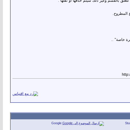
 المطروح.
رة خاصة" ..
Google
St