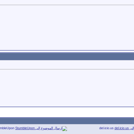
umbleUpon
del.icio.us