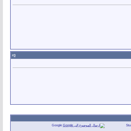
3
#
Google
St