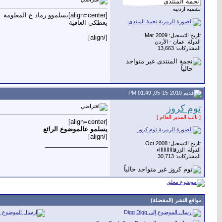
نشميه اردنيه
[align=center]يسلموو رماد ع المعلومة
يعطكي العافية
تاريخ التسجيل: Mar 2009
[/align]
الدولة: عمان - الأردن
المشاركات: 13,663
05-15-2010, 01:49 PM
توم كروز
[ نائب المدير العاام ]
[align=center]
يسلمو عالموضوع الرائع
[/align]
تاريخ التسجيل: Oct 2008
__________________
الدولة: الزرقااااااااااء
المشاركات: 30,713
مواقع النشر (المفضلة)
Digg