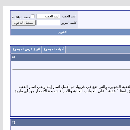
اسم العضو
حفظ البيانات؟
كلمة المرور
التقويم
أدوات الموضوع
انواع عرض الموضوع
1
#
لعقبة الشهيرة والتي تقع في غربها، ثم أهمل اسم إيلة وبقي اسم العقبة.
 لفظ " عقبة " على الجوانب العالية والأجزاء شديدة الانحدار من أي طريق.
2
#