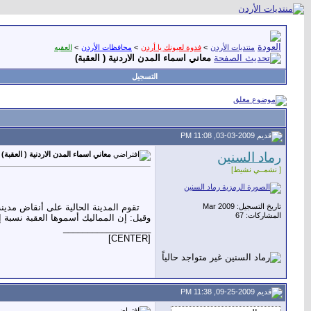
منتديات الأردن
>
فدوة لعيونك يا أردن
>
محافظات الأردن
>
العقبه
معاني اسماء المدن الاردنية ( العقبة)
التسجيل
03-03-2009, 11:08 PM
رماد السنين
معاني اسماء المدن الاردنية ( العقبة)
[ نشمــي نشيط]
تاريخ التسجيل: Mar 2009
تقوم المدينة الحالية على أنقاض مدين
المشاركات: 67
وقيل: إن المماليك أسموها العقبة نسبة إ
__________________
[CENTER]
09-25-2009, 11:38 PM