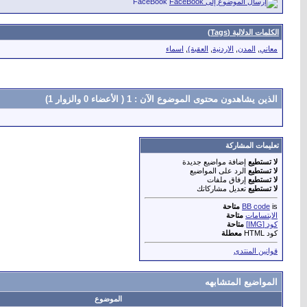
FaceBook
الكلمات الدلالية (Tags)
معاني
,
المدن
,
الاردنية
,
العقبة)
,
اسماء
الذين يشاهدون محتوى الموضوع الآن : 1
( الأعضاء 0 والزوار 1)
تعليمات المشاركة
لا تستطيع
إضافة مواضيع جديدة
لا تستطيع
الرد على المواضيع
لا تستطيع
إرفاق ملفات
لا تستطيع
تعديل مشاركاتك
is
BB code
متاحة
الابتسامات
متاحة
كود [IMG]
متاحة
كود HTML
معطلة
قوانين المنتدى
المواضيع المتشابهه
الموضوع