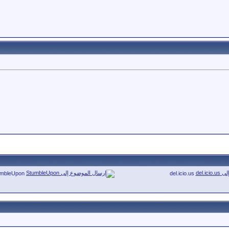
umbleUpon
del.icio.us