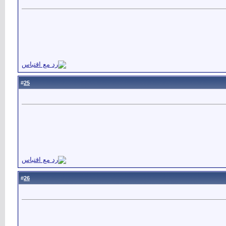
25
#
26
#