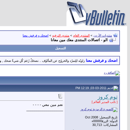
منتديات الأردن
>
المنتدى العام
>
منتدى الترفيه
>
اضحك و فرفش معنا
الو - اتصالات المنتدى معك مين معانا
التسجيل
اضحك و فرفش معنا
زاويّه للِتمرّد والخروُج عن ِالمألوُف .. نضحَكْ رُغمَ كُلِ شيءّ
03-03-2011, 12:19 PM
توم كروز
[ نائب المدير العاام ]
نعم مين معي - - - -
__________________
تاريخ التسجيل: Oct 2008
الدولة: الزرقااااااااااء
المشاركات: 30,713