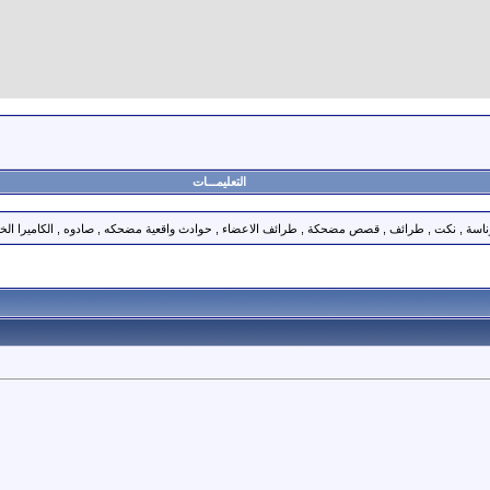
التعليمـــات
 ضحك , وناسة , نكت , طرائف , قصص مضحكة , طرائف الاعضاء , حوادث واقعية مضحكه , صادوه , الكاميرا ال