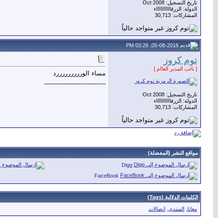
تاريخ التسجيل: Oct 2008
الدولة: الزرقااااااااااء
المشاركات: 30,713
05-08-2016, 03:26 PM
توم كروز
[ نائب المدير العاام ]
مساء الورررررررررد
__________________
تاريخ التسجيل: Oct 2008
الدولة: الزرقااااااااااء
المشاركات: 30,713
مواقع النشر (المفضلة)
Digg
FaceBook
الكلمات الدلالية (Tags)
معانا
,
المنتدى
,
اتصالات