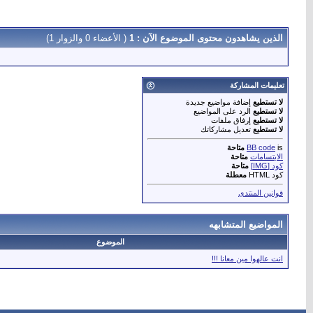
الذين يشاهدون محتوى الموضوع الآن : 1
( الأعضاء 0 والزوار 1)
تعليمات المشاركة
لا تستطيع
إضافة مواضيع جديدة
لا تستطيع
الرد على المواضيع
لا تستطيع
إرفاق ملفات
لا تستطيع
تعديل مشاركاتك
is
BB code
متاحة
الابتسامات
متاحة
كود [IMG]
متاحة
كود HTML
معطلة
قوانين المنتدى
المواضيع المتشابهه
الموضوع
انت عالهوا مين معانا !!!