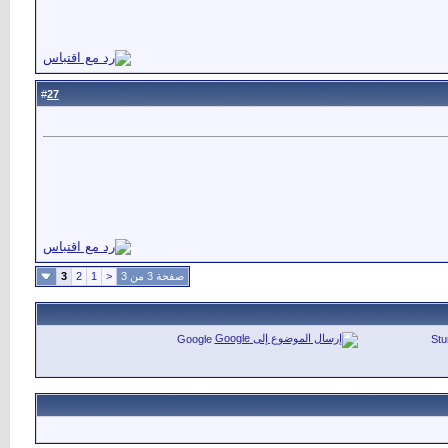
27
#
صفحة 3 من 3
<
1
2
3
Google
St