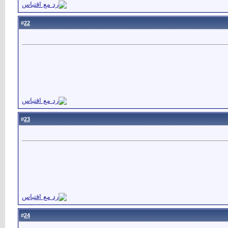
22
#
23
#
24
#