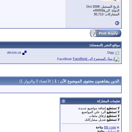
تاريخ التسجيل: Oct 2008
الدولة: الزرقااااااااااء
المشاركات: 30,713
مواقع النشر (المفضلة)
del.icio.us
Digg
FaceBook
الذين يشاهدون محتوى الموضوع الآن : 1
( الأعضاء 0 والزوار 1)
تعليمات المشاركة
لا تستطيع
إضافة مواضيع جديدة
لا تستطيع
الرد على المواضيع
لا تستطيع
إرفاق ملفات
لا تستطيع
تعديل مشاركاتك
is
BB code
متاحة
الابتسامات
متاحة