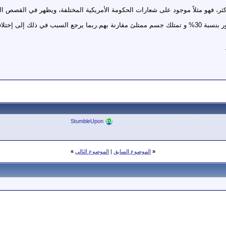
ً أكثر، فهو مثلاً موجود على شعارات الحكومة الأمريكية المختلفة، ويظهر في القصص ال
4 • تكون الإناث غالباً أكبر حجماً من الذكور بنسبة 30% و تمتلك جسم ممتلئ مقارنة بهم.ربما يرجع ا
StumbleUpon
«
الموضوع السابق
|
الموضوع التالي
»