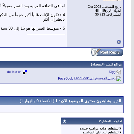
اما في الثقافة الغربية يعد النسر مقبولا
تاريخ التسجيل: Oct 2008
الدولة: الزرقااااااااااء
المشاركات: 30,713
بالطيران أكثر
5 • متوسط العمر لها هو 16 إلى 30 سنة.
__________________
مواقع النشر (المفضلة)
del.icio.us
Digg
FaceBook
الذين يشاهدون محتوى الموضوع الآن : 1
( الأعضاء 0 والزوار 1)
تعليمات المشاركة
لا تستطيع
إضافة مواضيع جديدة
لا تستطيع
الرد على المواضيع