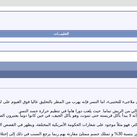
التعليمـــات
ً أكثر، فهو مثلاً موجود على شعارات الحكومة الأمريكية المختلفة، ويظهر في القصص ال
4 • تكون الإناث غالباً أكبر حجماً من الذكور بنسبة 30% و تمتلك جسم ممتلئ مقارنة بهم.ربما يرجع ا