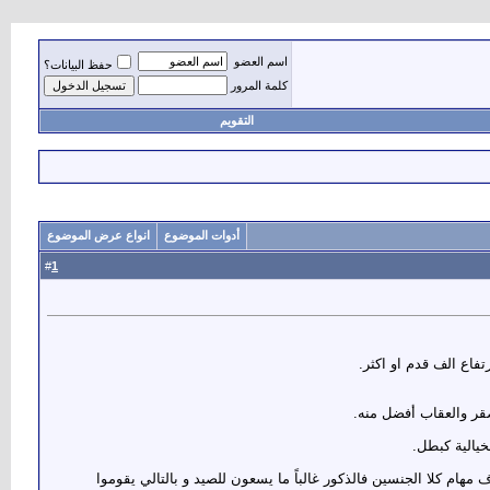
اسم العضو
حفظ البيانات؟
كلمة المرور
التقويم
أدوات الموضوع
انواع عرض الموضوع
1
#
خيالية كبطل.
لسبب في ذلك إلى إختلاف مهام كلا الجنسين فالذكور غالباً ما يسعون للصيد و بالتالي يقوموا