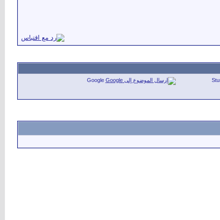
Google
St