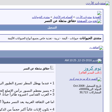
منتديات الأردن
>
أقسام قيد الأختبار
>
منتدى الحيوانات
حقائق مذهلة عن النسر
التسجيل
منتدى الحيوانات
حيوانات - أليفة - تربية - تغذية خاص بجميع أنواع الحيوانات الأليفة
12-15-2016, 10:25 AM
توم كروز
حقائق مذهلة عن النسر
[ نائب المدير العاام ]
1 • عندما يهطل المطر تسرع الطيور الى ملاجىء للتختبىء، اما النسر فإنه يهرب من المطر بالتحليق عاليا فوق الغيوم على ارتفاع الف قدم او اكثر.
تاريخ التسجيل: Oct 2008
الدولة: الزرقااااااااااء
2 • يتميز معظم النسور برأس الاصلع الخالي من الريش تماما. حيث يلعب دورا هاما في تنظيم حرارة جسد النسر.
المشاركات: 30,713
3 • العرب القدامى اعتبروه طائراً جباناً، لأنه لا يبدأ بأكل فريسته حتى تموت، وهو يأكل الجيف، في حين كانوا دوماً يعتبرون الصقر والعقاب أفضل منه.
اما في الثقافة الغربية يعد النسر مقبولا