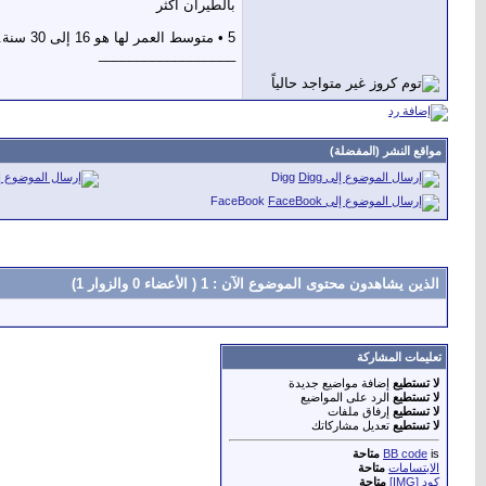
بالطيران أكثر
5 • متوسط العمر لها هو 16 إلى 30 سنة.
__________________
مواقع النشر (المفضلة)
Digg
FaceBook
الذين يشاهدون محتوى الموضوع الآن : 1
( الأعضاء 0 والزوار 1)
تعليمات المشاركة
لا تستطيع
إضافة مواضيع جديدة
لا تستطيع
الرد على المواضيع
لا تستطيع
إرفاق ملفات
لا تستطيع
تعديل مشاركاتك
is
BB code
متاحة
الابتسامات
متاحة
كود [IMG]
متاحة