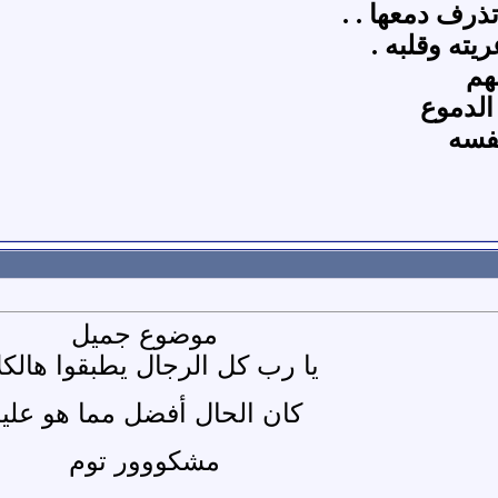
ذرف دمعها . .
يته وقلبه .
هم
الدموع
نفسه
موضوع جميل
يا رب كل الرجال يطبقوا هالكل
كان الحال أفضل مما هو علي
مشكووور توم