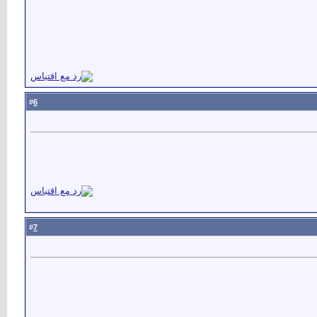
6
#
7
#