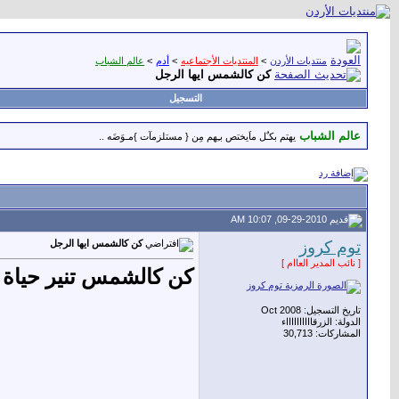
منتديات الأردن
>
المنتديات الأجتماعيه
>
أدم
>
عالم الشباب
كن كالشمس ايها الرجل
التسجيل
عالم الشباب
يهتم بكـٌل ماَيختص بـِهم مِن { مستلزمآت }مـوَضَه ..
09-29-2010, 10:07 AM
توم كروز
كن كالشمس ايها الرجل
[ نائب المدير العاام ]
كن كالشمس تنير حياة ا
تاريخ التسجيل: Oct 2008
الدولة: الزرقااااااااااء
المشاركات: 30,713