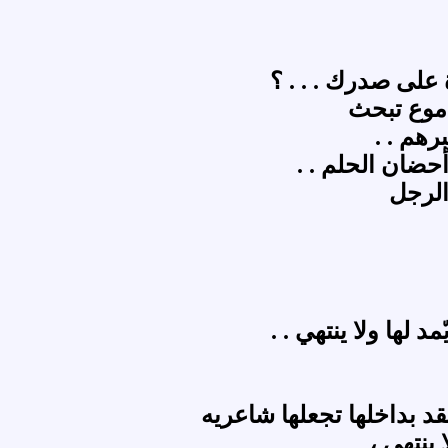
على صدرك . . . ؟
موع تبحث
رهم . .
أحضان الحلم . .
الرجل
 لها ولا ينتهي . .
د بداخلها تجعلها شاعريه
 ينتهي ،