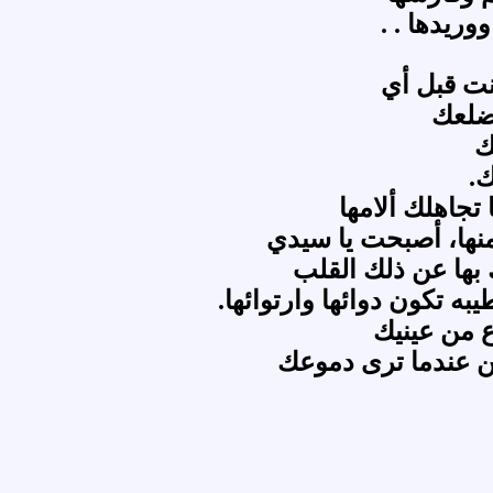
وريدها . .
ت قبل أي
ضلعك
ك
ك.
تجاهلك ألامها
منها، أصبحت يا سيدي
 بها عن ذلك القلب
به تكون دوائها وارتوائها.
ع من عينيك
 عندما ترى دموعك