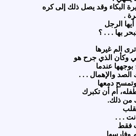
كثيرة البكاء وقد يصل ذلك إلى كره
ة .
يها الرجل
ر بها . . . ؟
ترى الم غيرها
ي وكأن الذي جرح هو
بوجهها عندما
الصد والإهمال . . .
وتمسح دمعها
طفله، أم أن تكبرك
من ذلك.
لقلب
ت . . .
ت فقط
م وفارسها