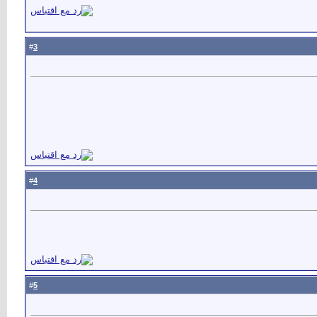
3
#
4
#
5
#