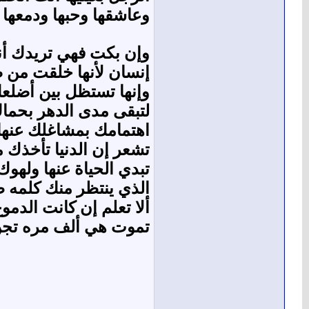
وعاشقها وحبها ودمعها و
وإن بكت فهي تريدك أن
إنسان لأنها خلقت من 
وإنها تستظل بين أضلع
لتبقى مدى الدهر بحما
اهتمامك بمشاغلك عنها 
تشعر إن الدنيا تأخذك 
تبدي الحياة عنها ولهوك
الذي ينتظر منك كلمه طي
ألا تعلم إن كانت الدمو
تموت هي ألف مره تجن