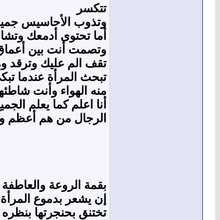
تتكسر
وتذوب الأحاسيس جميعه
أما تحتوى أدمعك وتشار
وتصمت أنت بين أعماق 
تقف الم عليك وترقد وه
تبحث المرأة عندما ت
منه الهواء وأنت شاطئها
أنا اعلم كما يعلم الجم
الرجال من هم أعظم وما
بقمة الروعة والعاطفة ا
إن يشعر بدموع المرأة 
تختنق بحنجرتها بنظره من