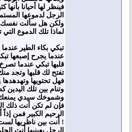
فينظر لها أحيانا بأنها 
الرجل لدموعها المستمر
ولكن هل سألت نفسك أ
لماذا تلك الدموع التي تبح
تبكي بكاء الطير عندما 
عندما يجرح إصبعها تبك
قلبها تبكي عندما تصرخ 
تفتح لك قلبها وتجد منك 
فهل تحتويها وتهدهدها 
وتنام بين تلك اليدين ك
وشموخك سيدي يمنعك 
فإن لم تكن أنت ذلك ا
الرحيم الكبير فمن إذاً أن
! أنت بين ناظريها لس
الرجل بعينيها أنت الحل