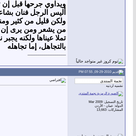
ويداوي جرحها قبل إن ت
أليس الرجل فنان بشاعر
ولكن قليل من كثير ومن
من يشعر ومن يرى إن 
تملا عيناها ولكنه يجبر 
بالتجاهل، إما تجاهله
__________________
09-29-2010, 07:55 PM
نشميه اردنيه
تاريخ التسجيل: Mar 2009
الدولة: عمان - الأردن
المشاركات: 13,663