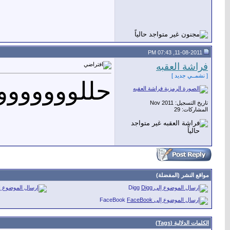
11-08-2011, 07:43 PM
فراشة العقبه
[ نشمــي جديد ]
حللووووووو
تاريخ التسجيل: Nov 2011
المشاركات: 29
مواقع النشر (المفضلة)
Digg
FaceBook
الكلمات الدلالية (Tags)