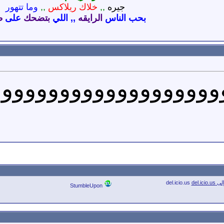
جيره
,,
خلاك ريلاكس
,,
وما تتهور
بحب الناس
الرايقه
,, اللي
بتضحك
على
ط
وووووووووووووووووووو
del.icio.us
StumbleUpon