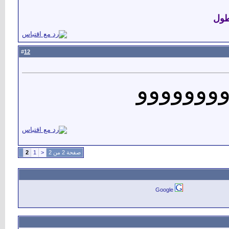
ول
12
#
ووووووو
صفحة 2 من 2
<
1
2
Google