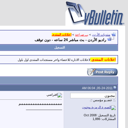
منتديات الأردن
>
بـــ صراحة
>
اعلانات المنتدى
راديو الأردن - بث مباشر 24 ساعه - دون توقف
التسجيل
اعلانات المنتدى
لاعلانات الاداره للاعضاء واخر مستجدات المنتدى اول باول
05-24-2011, 06:04 AM
.:: عضــو مؤسس ::.
ممممممممممممممممممم
__________________
تاريخ التسجيل: Oct 2008
المشاركات: 1,886