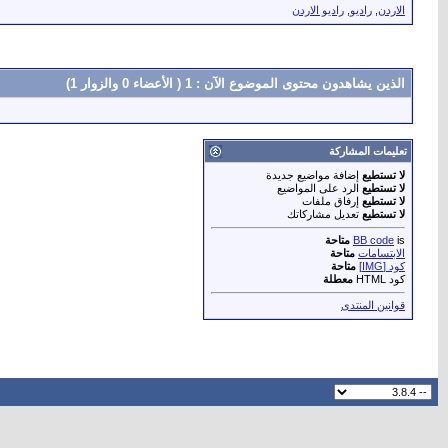
الاردن
,
راديو
,
راديو الاردن
الذين يشاهدون محتوى الموضوع الآن : 1
( الأعضاء 0 والزوار 1)
تعليمات المشاركة
لا تستطيع
إضافة مواضيع جديدة
لا تستطيع
الرد على المواضيع
لا تستطيع
إرفاق ملفات
لا تستطيع
تعديل مشاركاتك
is
BB code
متاحة
الابتسامات
متاحة
كود [IMG]
متاحة
كود HTML
معطلة
قوانين المنتدى