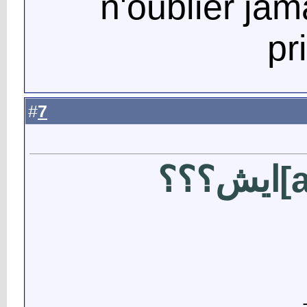
n'oublier jama
pr
7
#