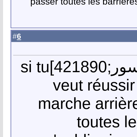
passer toutes les barrière
6
#
QUOTE=الجسور;421890]si tu
veut réussir
marche arrièr
toutes le