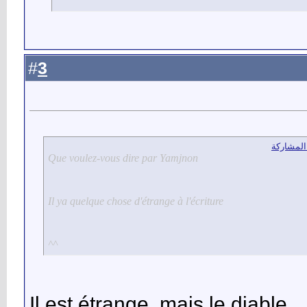
3
#
Que voulez-vous dire par Yamjnon
Il ya quelque chose d'étrange à l'écriture
^^
Il est étrange, mais le diable