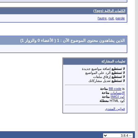
الكلمات الدلالية (Tags)
l'autre
,
nuit
,
parole
الذين يشاهدون محتوى الموضوع الآن : 1
( الأعضاء 0 والزوار 1)
تعليمات المشاركة
لا تستطيع
إضافة مواضيع جديدة
لا تستطيع
الرد على المواضيع
لا تستطيع
إرفاق ملفات
لا تستطيع
تعديل مشاركاتك
is
BB code
متاحة
الابتسامات
متاحة
كود [IMG]
متاحة
كود HTML
معطلة
قوانين المنتدى