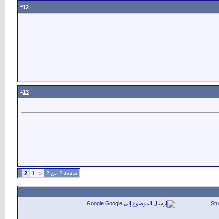
12
#
13
#
صفحة 2 من 2
<
1
2
Google
St