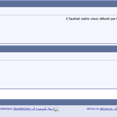
il faudrait naitre vieux débuté pa
umbleUpon
del.icio.us