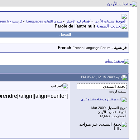
منتديات الأردن
>
أقسام قيد الأختبار
>
منتدى اللغات Languages
>
فرنسية - French
Parole de l'autre nuit
التسجيل
فرنسية - French
French Language Forum
12-15-2009, 05:48 PM
نشميه اردنيه
[align=center]Merci beaucoup mon frère sur le sujet de la langue française Shi jolies choses à apprendre[/align]
تاريخ التسجيل: Mar 2009
الدولة: عمان - الأردن
المشاركات: 13,663