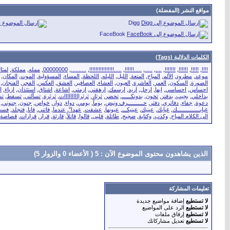
مواقع النشر (المفضلة)
Digg
FaceBook
الكلمات الدلالية (Tags)
!!!!
,
!!!!!
,
!!!!!!
,
!!!!!!!
,
....
,
.....
,
.....!!!!!!
,
.....!!!!!!!!!!!!!!!!
,
..........
,
00000000
,
ممله
,
مملكة
,
لمثال
موعد
,
مطرود
,
الألم
,
المباح
,
المتعة
,
الليل
,
الليله
,
اللحظة
,
المساء
,
المسؤولية
,
الموت
,
المكان
,
الصورة
,
السكون
,
العمر
,
العاشرة
,
العيون
,
العشاء
,
العصافير
,
العشق
,
العكس
,
الفجر
,
الفنجان
,
احساس
,
احساسي
,
ايها
,
ارحل
,
اريد
,
ارسمك
,
ارهقني
,
ازمتي
,
اشاعة
,
اشتاق
,
استئذان
,
ازياء
,
ا
بداخلي
,
بجيب
,
بدفتر
,
تخون
,
بدونكــــــ
,
تحضر
,
ثرثار
,
ثرثراااااااااات
,
ثرثرة
,
تسألني
,
تسقط
,
تس
دعوة
,
جفاء
,
دفاتري
,
دفتر
,
حــــــــــرف ونبض
,
يوماً
,
يومي
,
دواء
,
دوار
,
خواص
,
جنون
,
جنوني
,
غيابـــــــــــــــك
,
غيابك
,
عينيك
,
عينيكـــ
,
عيونها
,
عشقت
,
عهدا"
,
عندما
,
فاتني
,
فانا
,
فتجلد
,
فسح
الى الكلام المباح
,
وكذب
,
وكتابة
,
ضجيج
,
طائلة
,
قلبى
,
قالوا
,
قاتلاً
,
قارئة
,
قرار
,
قرارات
,
قصاصة
الذين يشاهدون محتوى الموضوع الآن : 5
( الأعضاء 0 والزوار 5)
تعليمات المشاركة
لا تستطيع
إضافة مواضيع جديدة
لا تستطيع
الرد على المواضيع
لا تستطيع
إرفاق ملفات
لا تستطيع
تعديل مشاركاتك