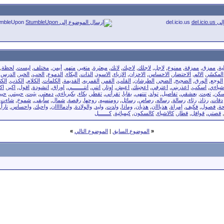
umbleUpon
del.icio.us
ية
,
ممزق
,
ممزقة
,
ممنوع
,
لاجل
,
لاجلك
,
لاحبك
,
لانك
,
مبعثرة
,
متغير
,
متهم
,
أيمن
,
مختلف
,
ليست
,
لحظة
,
المكسًر
,
الالم
,
الاحتضار
,
الاحساس
,
الاحزان
,
الازياء
,
الاسود
,
الذات
,
البكاء
,
الدموع
,
الحب
,
الخبر
,
الدرس
,
الوجع
,
الورق
,
الضجيج
,
الضجر
,
الطرشان
,
القلب
,
القمر
,
القمريه
,
القديمة
,
الكلمات
,
الكلام
,
الكذب
,
الكت
شياءي
,
اسكب
,
اعذريني
,
اعترفي
,
اعجبتك
,
اعيش
,
اوتار
,
انتي
,
انتــــــــي
,
اوراق
,
انشودة
,
اقول
,
اكبر
,
اك
كن
,
تعبت
,
بعشقي
,
تفاصيل
,
تولد
,
تنتهي
,
بقايا
,
تقرأني
,
تقطر
,
بكاء
,
بكبرياءي
,
دمعتي
,
يثبت
,
حبيبتي
,
حبي
دقات
,
رذاذ
,
رثاء
,
رسالة
,
رساله
,
رصاص
,
رسائل
,
رومنسيه
,
روحها
,
رقصة
,
شمال
,
سأبقى
,
شموخ
,
شاءت
,
ة
,
فصول
,
فكيف
,
إمراة
,
هذيااان
,
هذيان
,
وماذا
,
ولدت
,
وليد
,
والولادة
,
وادمااااان
,
واحبك
,
واحساس
,
ناراً
,
,
قصتي
,
قوافل
,
قطار
,
كالاشياء
,
كالسكون
,
كيميائية
,
كـــــــل
«
الموضوع السابق
|
الموضوع التالي
»