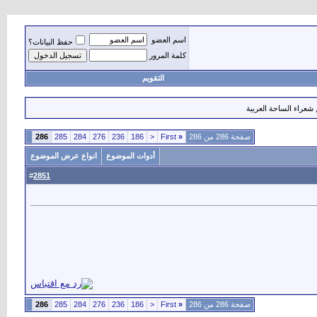
اسم العضو
حفظ البيانات؟
كلمة المرور
التقويم
 شعراء الساحة العربية
صفحة 286 من 286
«
First
<
186
236
276
284
285
286
أدوات الموضوع
انواع عرض الموضوع
2851
#
صفحة 286 من 286
«
First
<
186
236
276
284
285
286