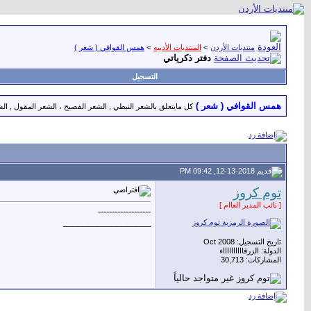
منتديات الأردن
>
المنتديات الأدبيه
>
همس القوافي ( شعر )
دفتر ذكرياتي
التسجيل
همس القوافي ( شعر )
كل مايتعلق بالشعر النبطي , الشعر الفصيح ، الشعر المقول , الش
12-13-2018, 09:42 PM
توم كروز
[ نائب المدير العاام ]
-------------------
__________________
تاريخ التسجيل: Oct 2008
الدولة: الزرقااااااااااء
المشاركات: 30,713