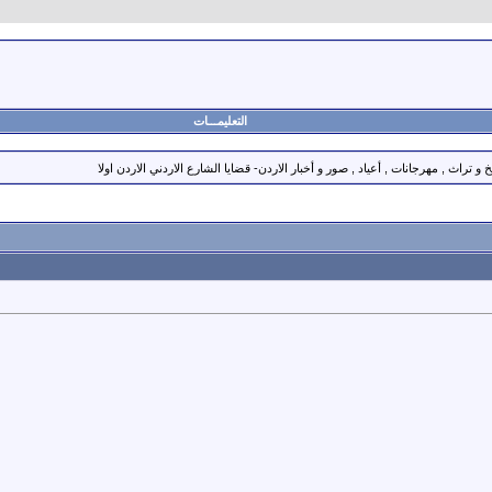
التعليمـــات
 تراث , مهرجانات , أعياد , صور و أخبار الاردن- قضايا الشارع الاردني الاردن اولا