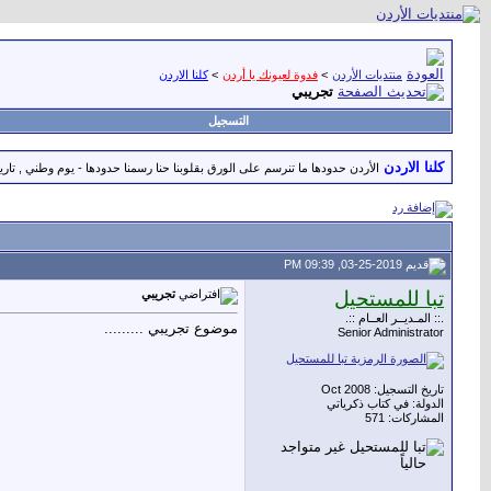
منتديات الأردن
>
فدوة لعيونك يا أردن
>
كلنا الاردن
تجريبي
التسجيل
كلنا الاردن
الأردن حدودها ما تنرسم على الورق بقلوبنا حنا رسمنا حدودها - يوم وطني , تاريخ و
03-25-2019, 09:39 PM
تبا للمستحيل
تجريبي
.:: المـديــر العــام ::.
موضوع تجريبي .........
Senior Administrator
تاريخ التسجيل: Oct 2008
الدولة: في كتاب ذكرياتي
المشاركات: 571