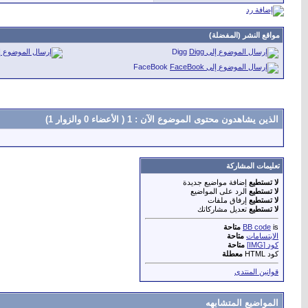
مواقع النشر (المفضلة)
Digg
FaceBook
الذين يشاهدون محتوى الموضوع الآن : 1
( الأعضاء 0 والزوار 1)
تعليمات المشاركة
لا تستطيع
إضافة مواضيع جديدة
لا تستطيع
الرد على المواضيع
لا تستطيع
إرفاق ملفات
لا تستطيع
تعديل مشاركاتك
is
BB code
متاحة
الابتسامات
متاحة
كود [IMG]
متاحة
كود HTML
معطلة
قوانين المنتدى
المواضيع المتشابهه