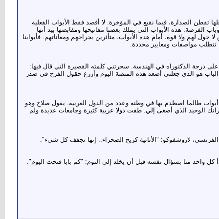
ها تقطن الصدارة، فيما نقبع في المؤخرة. لا أقصد فقط الأبواب الفعلية
 وباب الفرصة. هذه الأبواب التي يملك بعضنا مفاتيحها ومقابضها بيد أنها
حول لهم ولا قوة، أمام هذه الأبواب، متأثرين بجراحهم ومعاناتهم. فأبوابنا
ة تتطلب مواصفات ومعايير محددة.
ى درجة الدكتوراه في الهندسة. سحرتني كلمته القصيرة التي قال فيها:
الباب هو الذي جعلني أصعد هذه المنصة اليوم وأزرع حقول الفرح في صدر
أبواب طالما اصطدم بها في وطنه وعدد من الدول العربية. يقول صلاح وهو
رانك الوحيد الذي أصغى إلي. طفت دولا عربية كثيرة وجامعات عديدة ولم
ر الفرنسي، لاروشفوكو: "الأنانية كريح الصحراء.. إنها تجفف كل شيء".
دأ كل واحد منا بسؤال نفسه قبل أن يخلد إلى النوم: "كم بابا فتحت اليوم".