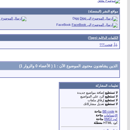
مواقع النشر (المفضلة)
Digg
FaceBook
الكلمات الدلالية (Tags)
باباً
,
فتحت؟؟؟
الذين يشاهدون محتوى الموضوع الآن : 1
( الأعضاء 0 والزوار 1)
تعليمات المشاركة
لا تستطيع
إضافة مواضيع جديدة
لا تستطيع
الرد على المواضيع
لا تستطيع
إرفاق ملفات
لا تستطيع
تعديل مشاركاتك
is
BB code
متاحة
الابتسامات
متاحة
كود [IMG]
متاحة
كود HTML
معطلة