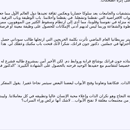
لى إثره الضحكات.
تشفيات والجامعات يعد سلوكا حضاريا ويعكس ثقافة تجيدها دول العالم الأول مما جعل
أبواب الافتراضية التي تقطننا وتشغلنا. في يقظتنا وأحلامنا. باب الوظيفة وباب الترقية
 منزلة في نفوسنا وقلوبنا، مما أدى إلى ارتطام وسقوط الكثير من الموهوبين، ممن لا 
لحظوة والشفاعة وربما ليس لديهم أدنى الإمكانات للحصول على وظيفة معينة أو فرص
بريطانيا العام الماضي تأثرت بكلمة الخريجين التي ارتجلها طالب سوداني حصل عل
ختزلها في جملتين. دكتور جون فرانك، شكرا لأنك فتحت باب مكتبك وعقلك لي. هذا 
تاذه جون فرانك بوشائج قرابة وروابط دم. لكن الأخير آمن بمشروع طالبه فشرع له 
 خصيصا لتتقاسم مع حفيدها الوحيد فرحته بالحصول على الشهادة الكبيرة: "الدكتور ف
 الذات. فتكاتفنا وتعاوننا وفتح الأبواب لبعضنا البعض سيثمر نجاحا غفيرا. يقول المفك
ة النجاح وهو نكران الذات وإعلاء محبة الإنسان عاليا وتطبيقه في كل معاملاتنا. وليب
ر من مجتمعات مغلقة لا تفتح الأبواب... لاشك أنها تركض وراء السراب؟