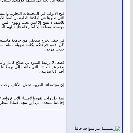
طيفه من بعيد في مشهد كوميدي تسيل ع
فتح الأبواب في المجمعات التجارية والمس
التي نعبرها في أماكننا العامة بل أيضا ال
للأسف لا تفتح إلا لمن نحب ونهوى. لمن له
موصدة ومغلقة إلا أمام قلة قليلة لهم ا
في حفل تخرج صديقي من جامعة مانشستر ب
"لن أفسد فرحتكم بكلمة طويلة مملة. سأ
جدتي مريم".
قطعا، لا يرتبط السوداني صلاح كامل وأس
يدفع عربة جدته التي جاءت إلى بريطانيا
أجد أذنا صاغية".
إن مجتمعاتنا العربية تحفل بالأنانية وحب
ثمة حل واحد يقودنا لإفشاء الإبداع وإشاع
إجاباتنا ستحدد إلى أين نتجه. فماذا ننتظ
__________________