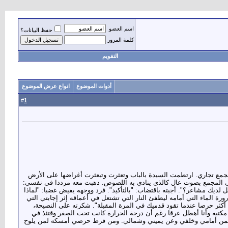
اسم العضو
حفظ البيانات؟
كلمة المرور
التقويم
أدوات الموضوع
انواع عرض الموضوع
1
#
مجمع تجاري. ارتطمت السيدة بالباب وتعثرت وتبعثرت أغراضها على الأرض
في المجمع بصوت عال كالذي ينادي به اللصوص. ذهبت معه مرددا في نفسي:
ل لديك مشاعر؟". أجبته باقتضاب: "بالتأكيد". فرد ووجهه يفيض غضبا: "لماذا
ورة الماء التي أمامه ليطفئ النار التي تشتعل في أعماقه إثر إجابتي التي
ثر حرصا عندما تقود قدميك في المرة المقبلة". شكرته على النصيحة،
كتبه وأنا أهطل عرقا رغم أن درجة الحرارة كانت تحت الصفر وقتئذ في
في أمريكا عام 2000. فأصبحت منذ ذلك الحين أفتح الأبواب لمن أمامي وخلفي وعن يميني وشمالي. ومن فرط حرصي أمسكه لمن يلوح