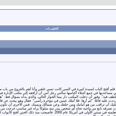
التعليمـــات
فلم أفتح الباب لسيدة كبيرة في السن كانت تسير خلفي وأنا أهم بالخروج من باب 
ي مساعدتها في جمع أشلاء أكياسها سألني رجل أمن أن أرافقه إلى مكتب الإدارة 
لطف فيه". وفور أن دخلت المكتب دار بيننا الحوار التالي، والذي بدأه بسؤال فظ: "ه
 رددت عليه قائلا: "لم أرها. فلا أملك عينين في مؤخرة رأسي". فقال وهو يبحث عن قار
عليك أن تراقب من هو أمامك ومن خلفك وعن شمالك ويمينك. فمن الأحرى أن تكون أك
ن تصرفه نابع من واجبه تجاه أي شخص يبدر منه سلوكا يراه غير مناسب.خرجت من م
ولاية يوتاه بغرب أمريكا. كان درسا مهما تعلمته في سنتي الأولى 