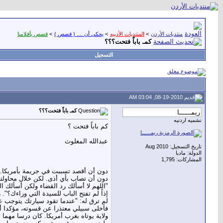
منتديات الأردن
>
المنتديات الأدبيه
>
يحكى أن .... ( قصص )
>
قصص بأقلامنا
كمـ باباً فتحت؟؟؟
التسجيل
08-19-2010, 03:04 AM
كمـ باباً فتحت؟؟؟
نشميه اردنيه
كم باباً فتحت ؟
عبدالله المغلوث
تاريخ التسجيل: Aug 2010
الدولة: مادبا
المشاركات: 1,795
دون أن أقصد تسببت في جريمة بأمريكا. 
دون أن تصاب بأي أذى. لكن خلال محاولت
"اللهم لا أسألك رد القضاء ولكن أسألك ال
إذاً لم تفتح الباب للسيدة التي وراءك؟".
لم ترق له: "عندما تقود سيارتك يتوجب 
فأخلى سبيلي معتذرا عن قسوته، مؤكدا أ