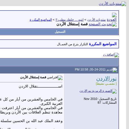
منتديات الأردن
>
انتبه ... خلفك مطب !!
>
المواضيع المكررة
قصة إستقلال الأردن
التسجيل
المواضيع المكررة
التكرار ينزع من الجمــال
05-24-2011, 10:58 PM
نورالاردن
قصة إستقلال الأردن
[ نشمــي نشيط]
اســــــــــــــــــتقلال الاردن
تاريخ التسجيل: Nov 2010
المشاركات: 87
العربية الكبرى.
في الخامس والعشرين من أيار اعترفت بري
معاهدة تنظم العلاقات بين الأردن وبريطاني
وعقد الملك عبد الله بن الحسين سلسلة من المعاهدات مع انجلترا كان آخرها في 22 آذار عام 46