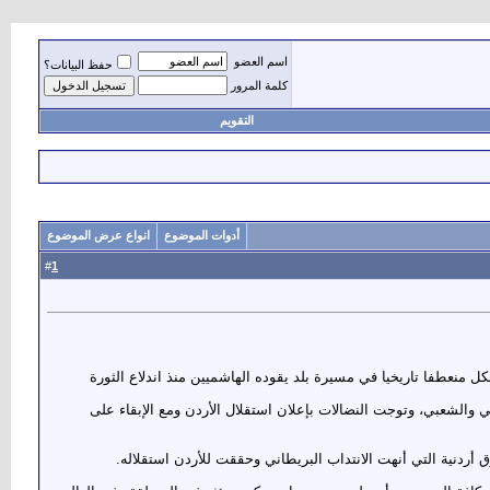
اسم العضو
حفظ البيانات؟
كلمة المرور
التقويم
أدوات الموضوع
انواع عرض الموضوع
1
#
 الأردن بعيد استقلاله.. واليوم مضى على الاستقلال 62 عاما، هذا التاريخ يشكل منعطفا تاريخيا في مسيرة بلد يقوده الهاشميين منذ اندلاع الثورة
والشعبي، وتوجت النضالات بإعلان استقلال الأردن ومع الإبقاء على