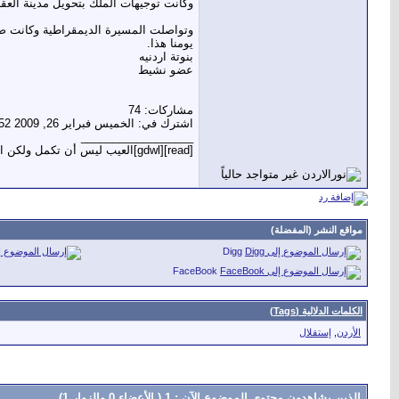
وكانت توجيهات الملك بتحويل مدينة العقبة 
يومنا هذا.
بنوتة اردنيه
عضو نشيط
مشاركات: 74
اشترك في: الخميس فبراير 26, 2009 4:52
__________________
[read][gdwl]العيب ليس أن تكمل ولكن العيب أن تقف[/gdwl][/read]
مواقع النشر (المفضلة)
Digg
FaceBook
الكلمات الدلالية (Tags)
الأردن
,
إستقلال
الذين يشاهدون محتوى الموضوع الآن : 1
( الأعضاء 0 والزوار 1)