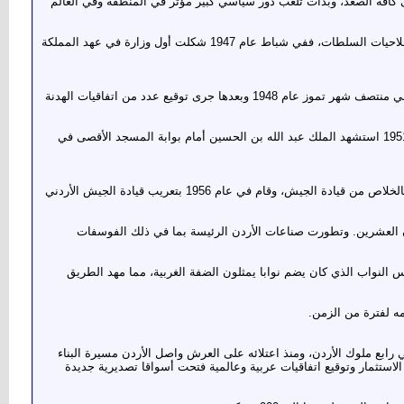
لى كافة الصعد، وبدأت تلعب دور سياسي كبير مؤثر في المنطقة وفي العالم
وبدا المغفور له الملك عبد الله بن الحسين بعد ذلك بإرساء قواعد الدولة الأردنية ووضع دستور عصري للدولة يحدد واجبات وصلاحيات السلطات، ففي شباط عام 1947 شكلت أول وزارة في عهد المملكة
وبعد الحرب العربية الإسرائيلية عام 1948 دافع الجيش العربي الأردني عن القدس وأجزاء أخرى من فلسطين وانتهت الحرب في منتصف شهر تموز عام 1948 وبعدها جرى توقيع عدد من اتفاقيات الهدنة
وتم إعلان الوحدة رسميا بين الضفتين في الرابع والعشرين من نيسان 1950 تحت اسم المملكة الأردنية الهاشمية، وفي عام 1951 استشهد الملك عبد الله بن الحسين أمام بوابة المسجد الأقصى في
في الحادي عشر من آب عام 1952 بايع الأردنيون الملك الحسين بن طلال، حيث أدرك أن الاستقلال التام لن يكون للأردن إلا بالخلاص من قيادة الجيش، وقام في عام 1956 بتعريب قيادة الجيش الأردني
قرن العشرين. وتطورت صناعات الأردن الرئيسة بما في ذلك الفوسفات
 مجلس النواب الذي كان يضم نوابا يمثلون الضفة الغربية، مما مهد الطريق
بد الله الثاني رابع ملوك الأردن، ومنذ اعتلائه على العرش واصل الأردن مسيرة البناء
الاستثمار وتوقيع اتفاقيات عربية وعالمية فتحت أسواقا تصديرية جديدة