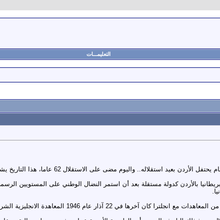
التعليمـــات
في الخامس والعشرين من أيار من كل عام يحتفل
طانيا بالأردن كدولة مستقلة بعد أن استمر النضال الوطني على المستويين الرسمي 
ا.
19 المعاهدة الانجليزية الشرق أردنية التي أنهت الانتداب البريطاني وحققت للأردن استقلاله.