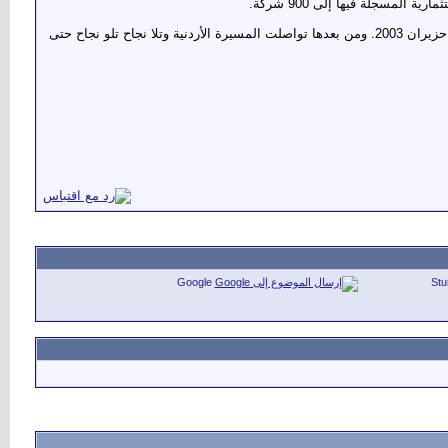
لمسجلة فيها إلى 900 شركة.
وتواصلت المسيرة الديمقراطية وكانت ضمن اهتماماته الأولى حيث جرت الانتخابات النيابية العامة للمرة الأولى في عهده في حزيران 2003. ومن بعدها تواصلت المسيرة الأردنية وتلا نجاح تلو نجاح حتى
Google
St