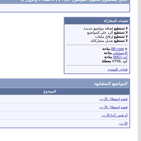
تعليمات المشاركة
لا تستطيع
إضافة مواضيع جديدة
لا تستطيع
الرد على المواضيع
لا تستطيع
إرفاق ملفات
لا تستطيع
تعديل مشاركاتك
is
BB code
متاحة
الابتسامات
متاحة
كود [IMG]
متاحة
كود HTML
معطلة
قوانين المنتدى
المواضيع المتشابهه
الموضوع
قصة إستقلال الأردن
قصة إستقلال الأردن
أم قيس أثينا الأردن
الأردن