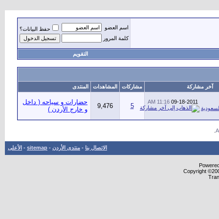
اسم العضو
حفظ البيانات؟
كلمة المرور
التقويم
آخر مشاركة
مشاركات
المشاهدات
المنتدى
حضارات و سياحه ( داخل
11:16 AM
09-18-2011
9,476
5
لسعودية
و خارج الأردن )
.
الاتصال بنا
-
منتدى الأردن
-
sitemap
-
الأعلى
Powered 
Copyright ©200
Tran