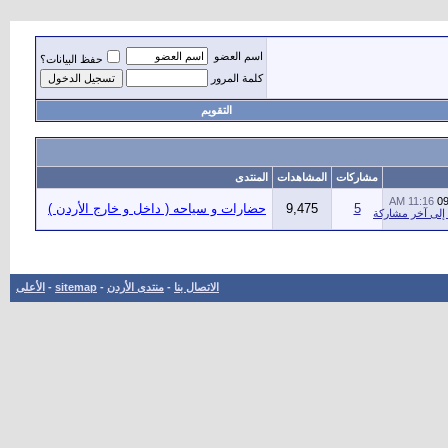
اسم العضو
حفظ البيانات؟
كلمة المرور
التقويم
مشاركات
المشاهدات
المنتدى
11:16 AM
09
5
9,475
حضارات و سياحه ( داخل و خارج الأردن )
الاتصال بنا
-
منتدى الأردن
-
sitemap
-
الأعلى