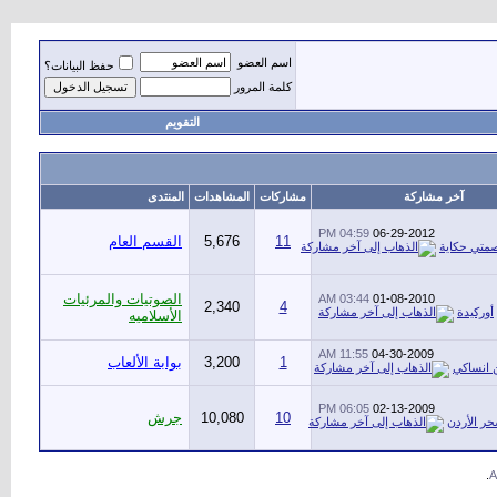
اسم العضو
حفظ البيانات؟
كلمة المرور
التقويم
آخر مشاركة
مشاركات
المشاهدات
المنتدى
04:59 PM
06-29-2012
11
5,676
القسم العام
متي حكاية
الصوتيات والمرئيات
03:44 AM
01-08-2010
2,340
4
أوركيدة
الأسلاميه
11:55 AM
04-30-2009
1
3,200
بوابة الألعاب
 انساكي
06:05 PM
02-13-2009
10
10,080
جرش
ر الأردن
.