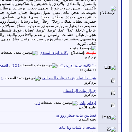
مثبــت:
إستطلاع:
وكالة انباء المنتدى
‏
(
توم كروز
~" كافيه بنات الاردن "~
‏
(
1
2
3
...
الصفحة
>> شادن <<
شباب التماسيح ضد بنات السحالي
‏
1
(
توم كروز
جمال بنات الباكستان
توم كروز
ارقام بنات
‏
)
2
1
(
عاشق الأردن
فساتين بنات صغار رووعه
نجمة المنتدى
نصيحه يا شباب ويا بنات
ريمــــــا