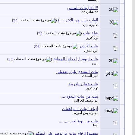
!!!!pic بنات للمسن
>> شادن <<
ألعاب بنات من الأخر .. :)
‏
)
2
1
(
الأميرة بيان
شلة بنات
‏
)
2
1
(
توم كروز
بنات الاردن
‏
)
2
1
(
أنين الحزن
بنات اليوم إزا دخلوا المطبخ
‏
)
2
1
(
sam
بنات المنتدى بليزز تفضلوا
أمير المنتدى
بنات عمان الغربية
توم كروز
بنت من بنات عبدون...
أبو يوسف العراقي
أزياء : بنات : مراهقات
مجنونة بس أمورة
بنات من نوع اخر,,,,,,,,,,
ديما
تفضلوا ارقام بنات غازلوهم على كيفكم
‏
(