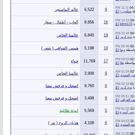
11:11 PM
04-
9
6,522
عالم الماسنجر
ة
سكون ~
10:22 PM
04
16
8,856
ألعاب - أطفال - صغار
ة
klmn172
03:48 PM
04
19
6,840
عالمنا الخاص
ة
توم كروز
06:46 PM
02
10
5,198
همس القوافي ( شعر )
واسطة
ديما
08:56 PM
02
17
11,769
حواء
واسطة
هلا
01:04 AM
02
9
3,908
عالمنا الخاص
مير المنتدى
02:18 PM
01
6
9,760
اضحك و فرفش معنا
ة
توم كروز
05:51 PM
12
9
3,498
اضحك و فرفش معنا
ف العراقي
01:02 PM
12
5
5,569
انوثة طاغية
 بس أمورة
04:53 PM
11
6
4,108
هذيان الروح ( نثر )
مة المنتدى
11:35 AM
08-