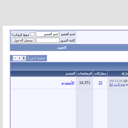
اسم العضو
حفظ البيانات؟
كلمة المرور
التقويم
صفحة 1 من 2
1
2
>
اركة
مشاركات
المشاهدات
المنتدى
12:16 PM
10
15
14,371
الأستديو
ة
توم كروز