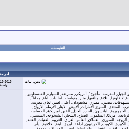
التعليمـــات
آخر مش
-13-2013
بواسط