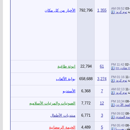
09:52 AM
03
1,355
792,796
الأخبار من كل مكان
ة
توم كروز
11:42 PM
02-
61
22,794
انوثة طاغية
> شادن <<
01:16 PM
11
3,274
658,688
بوابة الألعاب
ة
توم كروز
02:13 AM
11
7
6,368
الأستديو
ة
توم كروز
10:34 PM
08
12
7,772
الصوتيات والمرئيات الأسلاميه
شق الأردن
09:02 PM
08
3
6,771
منتديات الأطفال
مة المنتدى
05:49 PM
08
5
4,489
الخيمة الرمضانية
طة
ريمــــــا