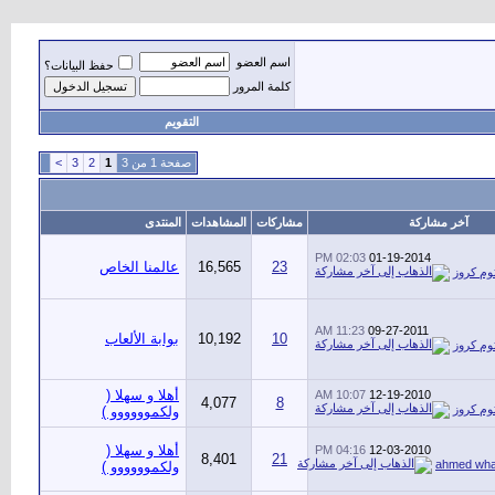
اسم العضو
حفظ البيانات؟
كلمة المرور
التقويم
صفحة 1 من 3
1
2
3
>
آخر مشاركة
مشاركات
المشاهدات
المنتدى
02:03 PM
01-19-2014
23
16,565
عالمنا الخاص
وم كروز
11:23 AM
09-27-2011
10
10,192
بوابة الألعاب
وم كروز
أهلا و سهلا (
10:07 AM
12-19-2010
4,077
8
وم كروز
ولكموووووو )
أهلا و سهلا (
04:16 PM
12-03-2010
8,401
21
ahmed wha
ولكموووووو )