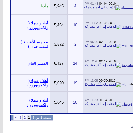
01:43 PM
04-04-2010
4
5,945
مأدبا
ــــــــلة
أهلا و سهلا (
11:52 PM
03-28-2010
5,454
10
adnanca
ولكموووووو )
تصاميم الأعضاء (
06:09 PM
02-15-2010
3,572
2
Eng. Yo
لمسه فنان )
12:28 AM
02-12-2010
14
6,427
القسم العام
ادن <<
أهلا و سهلا (
11:08 PM
02-05-2010
5,020
19
طة
غرام
ولكموووووو )
أهلا و سهلا (
11:33 AM
01-04-2010
5,645
20
نورسان
ولكموووووو )
صفحة 1 من 3
1
2
3
>
.