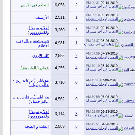
09:31 PM
09-19-2010
2
6,058
التعليم في الأردن
وم كروز
09:18 PM
09-19-2010
1
2,511
الأرشيف
وم كروز
أهلا و سهلا (
08:31 AM
09-10-2010
3,260
5
ى الورد
ولكموووووو )
قسم تفسير الرؤى و
03:37 PM
08-26-2010
4,981
1
 الجعفري
الأحلام
07:59 AM
07-29-2010
2
2,585
كلنا الاردن
two042
10:19 PM
07-10-2010
4
4,256
عمان ( العاصمة )
سطة
الغلا
موبايلي ( برعايه زين -
11:00 AM
07-06-2010
3,710
0
marwa
عالم جميل )
موبايلي ( برعايه زين -
10:59 AM
07-06-2010
4,562
0
marwa
عالم جميل )
أهلا و سهلا (
02:08 PM
05-23-2010
3,114
3
المنتدى
ولكموووووو )
12:51 PM
04-20-2010
5
2,589
الطب و الصحه
المملكه