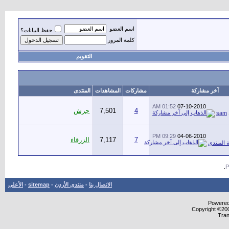
اسم العضو
حفظ البيانات؟
كلمة المرور
التقويم
آخر مشاركة
مشاركات
المشاهدات
المنتدى
01:52 AM
07-10-2010
4
7,501
جرش
sam
09:29 PM
04-06-2010
7
7,117
الزرقاء
 المنتدى
.
الاتصال بنا
-
منتدى الأردن
-
sitemap
-
الأعلى
Powered 
Copyright ©200
Tran